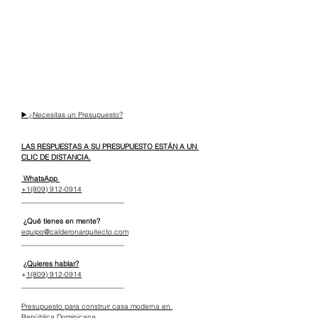
▶️ ¿Necesitas un Presupuesto?
LAS RESPUESTAS A SU PRESUPUESTO ESTÁN A UN 
CLIC DE DISTANCIA.
 WhatsApp 
+1(809) 912-0914
_____________________________
 ¿Qué tienes en mente?
equipo@calderonarquitecto.com
_____________________________
¿Quieres hablar?
+
1(809) 912-0914
_____________________________
Presupuesto para construir casa moderna en 
República Dominicana 