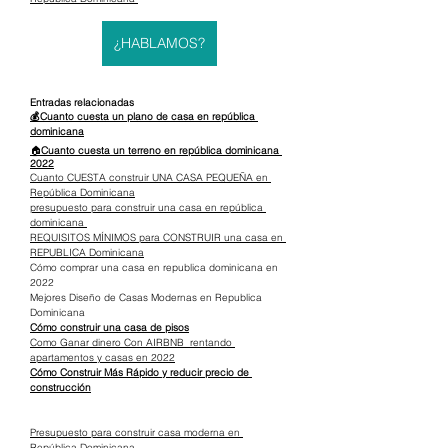
¿HABLAMOS?
Entradas relacionadas
💰Cuanto cuesta un plano de casa en república 
dominicana
🏠
Cuanto cuesta un terreno en república dominicana 
2022
Cuanto CUESTA construir UNA CASA PEQUEÑA en 
República Dominicana
presupuesto para construir una casa en república 
dominicana 
REQUISITOS MÍNIMOS para CONSTRUIR una casa en 
REPUBLICA Dominicana
Cómo comprar una casa en republica dominicana en 
2022
Mejores Diseño de Casas Modernas en Republica 
Dominicana
Cómo construir una casa de pisos
Como Ganar dinero Con AIRBNB  rentando 
apartamentos y casas en 2022
Cómo Construir Más Rápido y reducir precio de 
construcción
Presupuesto para construir casa moderna en 
República Dominicana 