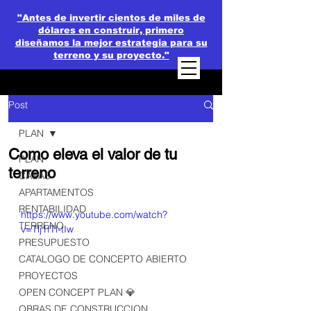
"Antes de invertir cientos de miles de
dólares en construir, primero
diseñamos la mejor estrategia para su
terreno y su proyecto."
Post
PLAN
Como eleva el valor de tu
PLAN
terreno
CASAS
APARTAMENTOS
RENTABILIDAD
https://www.youtube.com/watch?
TERRENO
v=Tlj1fTl-tIw
PRESUPUESTO
CATALOGO DE CONCEPTO ABIERTO
PROYECTOS
OPEN CONCEPT PLAN 💎
OBRAS DE CONSTRUCCION