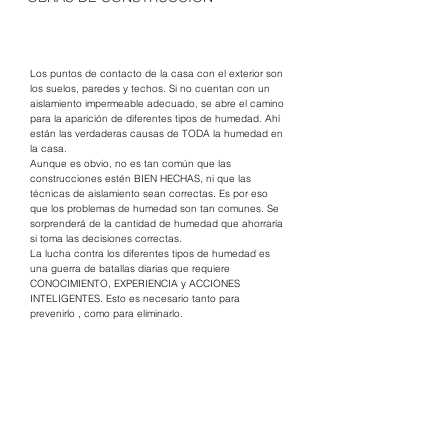
Los puntos de contacto de la casa con el exterior son 
los suelos, paredes y techos. Si no cuentan con un 
aislamiento impermeable adecuado, se abre el camino 
para la aparición de diferentes tipos de humedad. Ahí 
están las verdaderas causas de TODA la humedad en 
la casa.
Aunque es obvio, no es tan común que las 
construcciones estén BIEN HECHAS, ni que las 
técnicas de aislamiento sean correctas. Es por eso 
que los problemas de humedad son tan comunes. Se 
sorprenderá de la cantidad de humedad que ahorraría 
si toma las decisiones correctas.
La lucha contra los diferentes tipos de humedad es 
una guerra de batallas diarias que requiere 
CONOCIMIENTO, EXPERIENCIA y ACCIONES 
INTELIGENTES. Esto es necesario tanto para 
prevenirlo , como para eliminarlo.