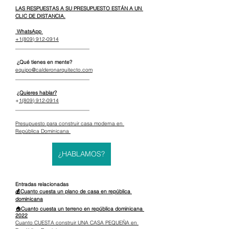
LAS RESPUESTAS A SU PRESUPUESTO ESTÁN A UN 
CLIC DE DISTANCIA.
 WhatsApp 
+1(809) 912-0914
_____________________________
 ¿Qué tienes en mente?
equipo@calderonarquitecto.com
_____________________________
¿Quieres hablar?
+
1(809) 912-0914
_____________________________
Presupuesto para construir casa moderna en 
República Dominicana 
¿HABLAMOS?
Entradas relacionadas
💰Cuanto cuesta un plano de casa en república 
dominicana
🏠
Cuanto cuesta un terreno en república dominicana 
2022
Cuanto CUESTA construir UNA CASA PEQUEÑA en 