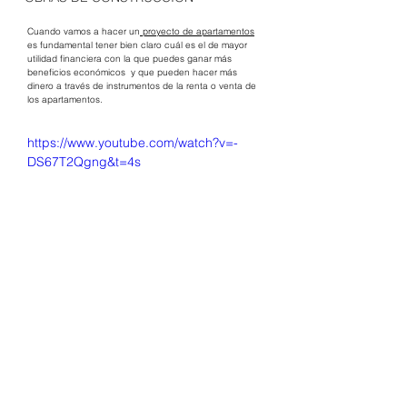
Cuando vamos a hacer un
 proyecto de apartamentos
es fundamental tener bien claro cuál es el de mayor 
utilidad financiera con la que puedes ganar más 
beneficios económicos  y que pueden hacer más 
dinero a través de instrumentos de la renta o venta de 
los apartamentos. 
https://www.youtube.com/watch?v=-
DS67T2Qgng&t=4s