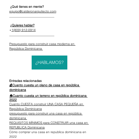
 ¿Qué tienes en mente?
equipo@calderonarquitecto.com
_____________________________
¿Quieres hablar?
+
1(809) 912-0914
_____________________________
Presupuesto para construir casa moderna en 
República Dominicana 
¿HABLAMOS?
Entradas relacionadas
💰Cuanto cuesta un plano de casa en república 
dominicana
🏠
Cuanto cuesta un terreno en república dominicana 
2022
Cuanto CUESTA construir UNA CASA PEQUEÑA en 
República Dominicana
presupuesto para construir una casa en república 
dominicana 
REQUISITOS MÍNIMOS para CONSTRUIR una casa en 
REPUBLICA Dominicana
Cómo comprar una casa en republica dominicana en 
2022