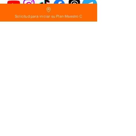
Solicitud para iniciar su Plan Maestro C
Política
de Reembolso:
Políticas de seguridad:
Preguntas frecuentes:
©
2026
Calderon Arquitectos
Arquitectura Concepto Abierto AC
A
EIRL no.
1322999
7
3