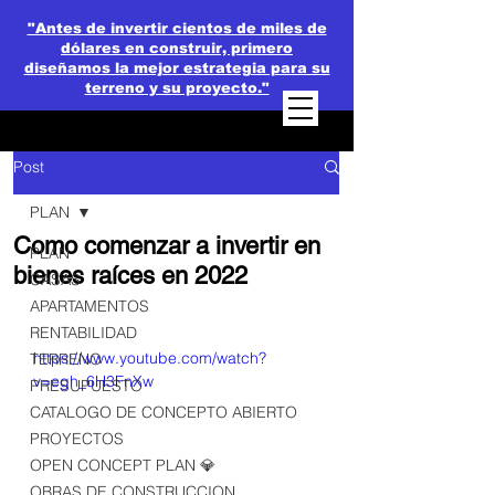
"Antes de invertir cientos de miles de
dólares en construir, primero
diseñamos la mejor estrategia para su
terreno y su proyecto."
Post
PLAN
Como comenzar a invertir en
PLAN
bienes raíces en 2022
CASAS
APARTAMENTOS
RENTABILIDAD
https://www.youtube.com/watch?
TERRENO
v=egh_6H3FnXw
PRESUPUESTO
CATALOGO DE CONCEPTO ABIERTO
PROYECTOS
OPEN CONCEPT PLAN 💎
OBRAS DE CONSTRUCCION