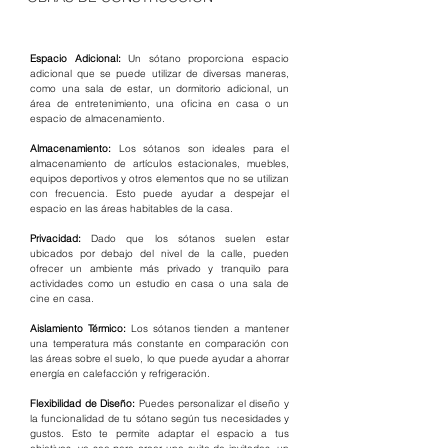
Espacio Adicional:
 Un sótano proporciona espacio 
adicional que se puede utilizar de diversas maneras, 
como una sala de estar, un dormitorio adicional, un 
área de entretenimiento, una oficina en casa o un 
espacio de almacenamiento.
Almacenamiento:
 Los sótanos son ideales para el 
almacenamiento de artículos estacionales, muebles, 
equipos deportivos y otros elementos que no se utilizan 
con frecuencia. Esto puede ayudar a despejar el 
espacio en las áreas habitables de la casa.
Privacidad: 
Dado que los sótanos suelen estar 
ubicados por debajo del nivel de la calle, pueden 
ofrecer un ambiente más privado y tranquilo para 
actividades como un estudio en casa o una sala de 
cine en casa.
Aislamiento Térmico: 
Los sótanos tienden a mantener 
una temperatura más constante en comparación con 
las áreas sobre el suelo, lo que puede ayudar a ahorrar 
energía en calefacción y refrigeración.
Flexibilidad de Diseño:
 Puedes personalizar el diseño y 
la funcionalidad de tu sótano según tus necesidades y 
gustos. Esto te permite adaptar el espacio a tus 