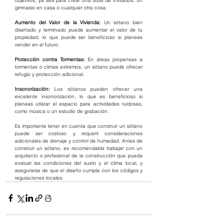
objetivos, ya sea para crear una suite de invitados, un 
gimnasio en casa o cualquier otra cosa.
Aumento del Valor de la Vivienda:
 Un sótano bien 
diseñado y terminado puede aumentar el valor de tu 
propiedad, lo que puede ser beneficioso si planeas 
vender en el futuro.
Protección contra Tormentas:
 En áreas propensas a 
tormentas o climas extremos, un sótano puede ofrecer 
refugio y protección adicional.
Insonorización:
 Los sótanos pueden ofrecer una 
excelente insonorización, lo que es beneficioso si 
planeas utilizar el espacio para actividades ruidosas, 
como música o un estudio de grabación.
Es importante tener en cuenta que construir un sótano 
puede ser costoso y requerir consideraciones 
adicionales de drenaje y control de humedad. Antes de 
construir un sótano, es recomendable trabajar con un 
arquitecto o profesional de la construcción que pueda 
evaluar las condiciones del suelo y el clima local, y 
asegurarse de que el diseño cumpla con los códigos y 
regulaciones locales.