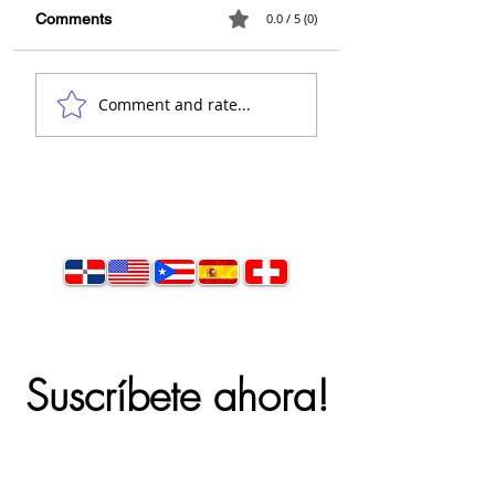
Comments
0.0 / 5 (0)
Casa moderna,
Santo Domingo -
Comment and rate...
concepto abierto 🙌
concepto abierto
Suscríbete ahora!