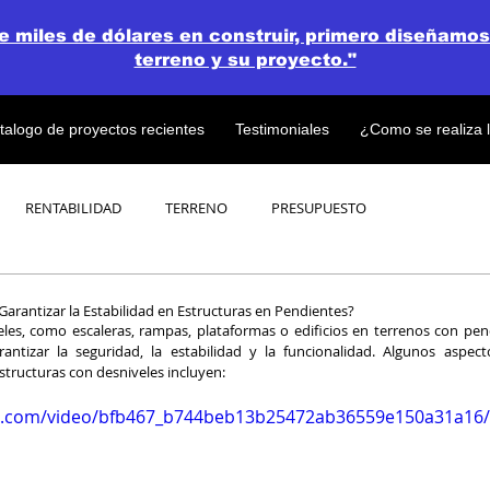
de miles de dólares en construir, primero diseñamos
terreno y su proyecto."
talogo de proyectos recientes
Testimoniales
¿Como se realiza 
RENTABILIDAD
TERRENO
PRESUPUESTO
PROYECTOS
OPEN CONCEPT PLAN 💎
Garantizar la Estabilidad en Estructuras en Pendientes?
eles, como escaleras, rampas, plataformas o edificios en terrenos con pen
ntizar la seguridad, la estabilidad y la funcionalidad. Algunos aspect
structuras con desniveles incluyen:
tic.com/video/bfb467_b744beb13b25472ab36559e150a31a16/