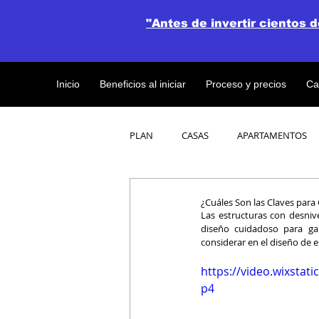
"Antes de invertir cientos 
Inicio
Beneficios al iniciar
Proceso y precios
Ca
PLAN
CASAS
APARTAMENTOS
CATALOGO DE CONCEPTO ABIERTO
¿Cuáles Son las Claves para 
Las estructuras con desniv
diseño cuidadoso para gara
considerar en el diseño de e
OBRAS DE CONSTRUCCION
https://video.wixsta
p4