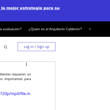
 la mejor estrategia para su
la evaluacion?
¿Quien es el Arquitecto Calderón?
+
Log in / Sign up
dientes requieren un 
os importantes para 
720p/mp4/file.m