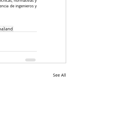
cnicas, normativas y 
ncia de ingenieros y 
na
land
See All