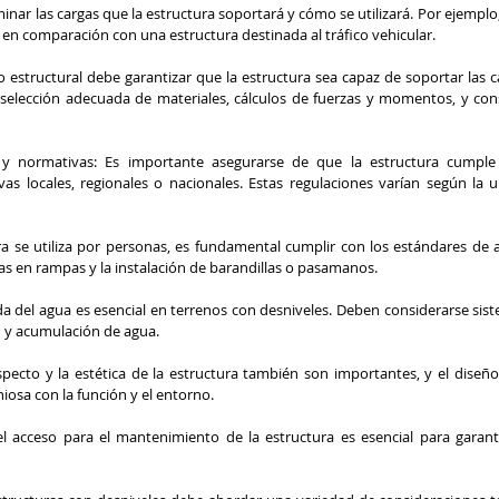
inar las cargas que la estructura soportará y cómo se utilizará. Por ejempl
 en comparación con una estructura destinada al tráfico vehicular.
o estructural debe garantizar que la estructura sea capaz de soportar las c
a selección adecuada de materiales, cálculos de fuerzas y momentos, y cons
y normativas: Es importante asegurarse de que la estructura cumple 
as locales, regionales o nacionales. Estas regulaciones varían según la ub
ura se utiliza por personas, es fundamental cumplir con los estándares de a
s en rampas y la instalación de barandillas o pasamanos.
a del agua es esencial en terrenos con desniveles. Deben considerarse sist
n y acumulación de agua.
specto y la estética de la estructura también son importantes, y el diseño
osa con la función y el entorno.
el acceso para el mantenimiento de la estructura es esencial para garanti