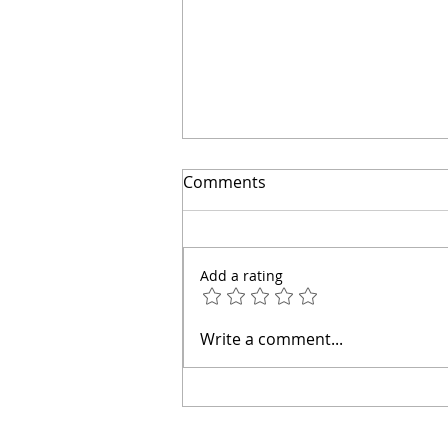
Comments
Add a rating
ERROR COSTOSO: Lo Que
Write a comment...
No Te Dicen de Cisternas de
Agua para Renta