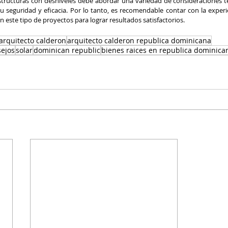
structuras con desniveles debe abordar una variedad de consideraciones té
u seguridad y eficacia. Por lo tanto, es recomendable contar con la experie
n este tipo de proyectos para lograr resultados satisfactorios.
 arquitecto calderon
arquitecto calderon republica dominicana
sejos
solar
dominican republic
bienes raices en republica dominica