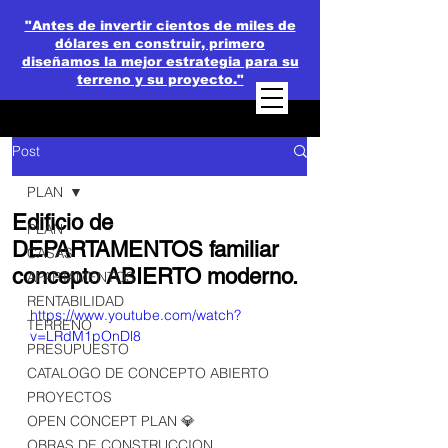
"Antes de invertir cientos de miles de
dólares en construir, primero
diseñamos la mejor estrategia para su
terreno y su proyecto."
Post
PLAN
Edificio de
PLAN
DEPARTAMENTOS familiar
CASAS
concepto ABIERTO moderno.
APARTAMENTOS
RENTABILIDAD
https://www.youtube.com/watch?
TERRENO
v=LRdM1pOnDl8
PRESUPUESTO
CATALOGO DE CONCEPTO ABIERTO
PROYECTOS
OPEN CONCEPT PLAN 💎
OBRAS DE CONSTRUCCION