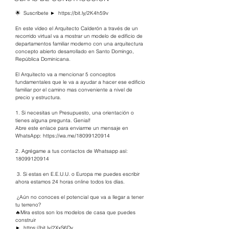
🌟  Suscríbete ►  
https://bit.ly/2K4h59v
​  
En este vídeo el Arquitecto Calderón a través de un 
recorrido virtual va a mostrar un modelo de edificio de 
departamentos familiar moderno con una arquitectura 
concepto abierto desarrollado en Santo Domingo, 
República Dominicana.  
El Arquitecto va a mencionar 5 conceptos 
fundamentales que le va a ayudar a hacer ese edificio 
familiar por el camino mas conveniente a nivel de 
precio y estructura.  
1. Si necesitas un Presupuesto, una orientación o 
tienes alguna pregunta. Genial!  
Abre este enlace para enviarme un mensaje en 
WhatsApp: 
https://wa.me/18099120914
​   
2. Agrégame a tus contactos de Whatsapp así: 
18099120914  
 3. Si estas en E.E.U.U. o Europa me puedes escribir 
ahora estamos 24 horas online todos los días. 
 ¿Aún no conoces el potencial que va a llegar a tener 
tu terreno? 
🔥Mira estos son los modelos de casa que puedes 
construir 
►  
https://bit.ly/2XxS6Dv  
​ 