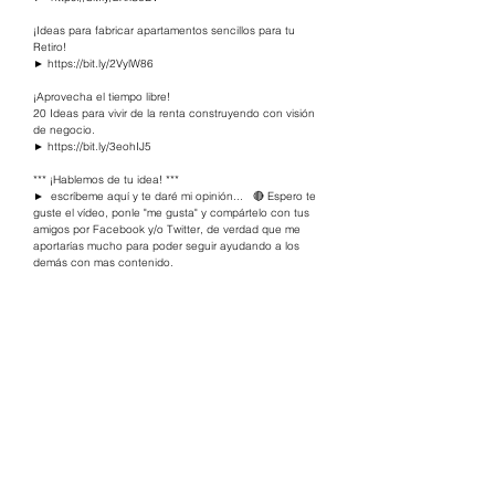
¡Ideas para fabricar apartamentos sencillos para tu 
Retiro!  
► 
https://bit.ly/2VylW86
​ 
¡Aprovecha el tiempo libre!    
20 Ideas para vivir de la renta construyendo con visión 
de negocio. 
► 
https://bit.ly/3eohIJ5
​ 
*** ¡Hablemos de tu idea! ***  
►  escríbeme aquí y te daré mi opinión...   🔴 Espero te 
guste el vídeo, ponle "me gusta" y compártelo con tus 
amigos por Facebook y/o Twitter, de verdad que me 
aportarías mucho para poder seguir ayudando a los 
demás con mas contenido.