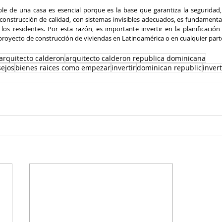
ble de una casa es esencial porque es la base que garantiza la seguridad, l
 construcción de calidad, con sistemas invisibles adecuados, es fundamental
os residentes. Por esta razón, es importante invertir en la planificación 
royecto de construcción de viviendas en Latinoamérica o en cualquier par
 arquitecto calderon
arquitecto calderon republica dominicana
sejos
bienes raices como empezar
invertir
dominican republic
inver