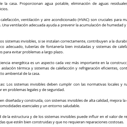
e la casa. Proporcionan agua potable, eliminación de aguas residuales, 
icios.
 calefacción, ventilación y aire acondicionado (HVAC) son cruciales para 
e. Una ventilación adecuada ayuda a prevenir la acumulación de humedad y
s sistemas invisibles, si se instalan correctamente, contribuyen a la durabi
ico adecuado, tuberías de fontanería bien instaladas y sistemas de calefac
s para evitar problemas a largo plazo.
ficiencia energética es un aspecto cada vez más importante en la construcci
 aislación térmica y sistemas de calefacción y refrigeración eficientes, cont
to ambiental de la casa.
: Los sistemas invisibles deben cumplir con las normativas locales y nac
r en problemas legales y de seguridad.
en diseñada y construida, con sistemas invisibles de alta calidad, mejora la c
comodidades esenciales y un entorno saludable.
 de la estructura y de los sistemas invisibles puede influir en el valor de re
as que estén bien construidas y que no requieran reparaciones costosas.