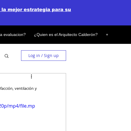
 la mejor estrategia para su
la evaluacion?
¿Quien es el Arquitecto Calderón?
+
Log in / Sign up
facción, ventilación y 
20p/mp4/file.mp