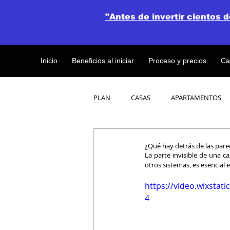
"Antes de invertir cientos 
Inicio
Beneficios al iniciar
Proceso y precios
Ca
PLAN
CASAS
APARTAMENTOS
CATALOGO DE CONCEPTO ABIERTO
¿Qué hay detrás de las pared
La parte invisible de una cas
otros sistemas, es esencial 
OBRAS DE CONSTRUCCION
https://video.wixsta
4