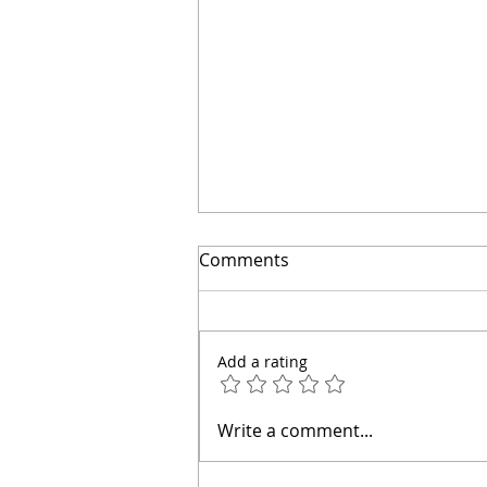
🔴Cuidado: este error hace
Comments
que el agua entre a tu casa
| Arquitecto Calderón
Add a rating
Write a comment...