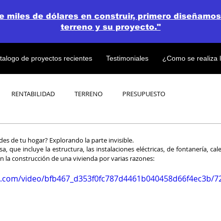
de miles de dólares en construir, primero diseñamos
terreno y su proyecto."
talogo de proyectos recientes
Testimoniales
¿Como se realiza 
RENTABILIDAD
TERRENO
PRESUPUESTO
PROYECTOS
OPEN CONCEPT PLAN 💎
es de tu hogar? Explorando la parte invisible.
a, que incluye la estructura, las instalaciones eléctricas, de fontanería, cale
en la construcción de una vivienda por varias razones:
tic.com/video/bfb467_d353f0fc787d4461b040458d66f4ec3b/7