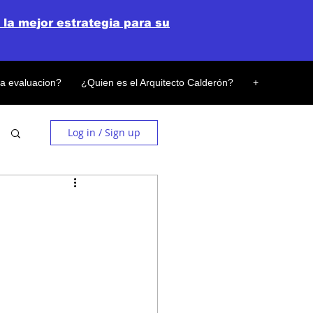
 la mejor estrategia para su
la evaluacion?
¿Quien es el Arquitecto Calderón?
+
Log in / Sign up