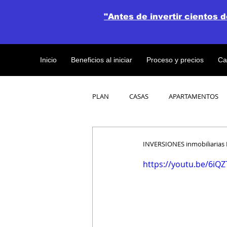
"Antes de invertir cientos 
Inicio
Beneficios al iniciar
Proceso y precios
Ca
PLAN
CASAS
APARTAMENTOS
CATALOGO DE CONCEPTO ABIERTO
INVERSIONES inmobiliarias
https://youtu.be/6iQ
OBRAS DE CONSTRUCCION