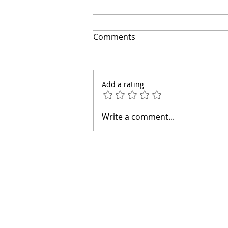
El secreto para ahorrar
Comments
miles | Arquitecto Calderon
Add a rating
Write a comment...