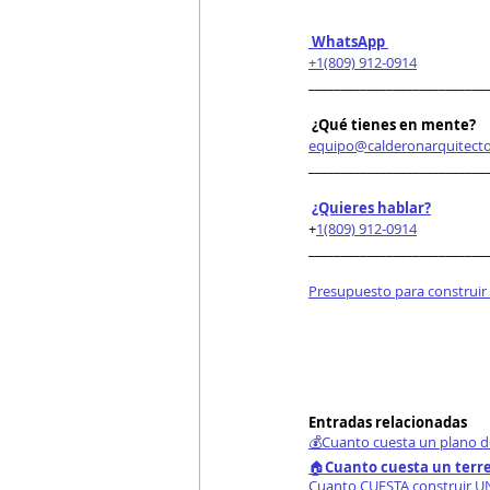
 WhatsApp 
+1(809) 912-0914
___________________________
 ¿Qué tienes en mente?
equipo@calderonarquitect
___________________________
¿Quieres hablar?
+
1(809) 912-0914
___________________________
Presupuesto para construir
Entradas relacionadas
💰Cuanto cuesta un plano d
🏠
Cuanto cuesta un terr
Cuanto CUESTA construir 