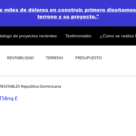
de miles de dólares en construir, primero diseñamos
terreno y su proyecto."
talogo de proyectos recientes
Testimoniales
¿Como se realiza 
RENTABILIDAD
TERRENO
PRESUPUESTO
PROYECTOS
OPEN CONCEPT PLAN 💎
 RENTABLES Republica Dominicana
ZT58nq-E