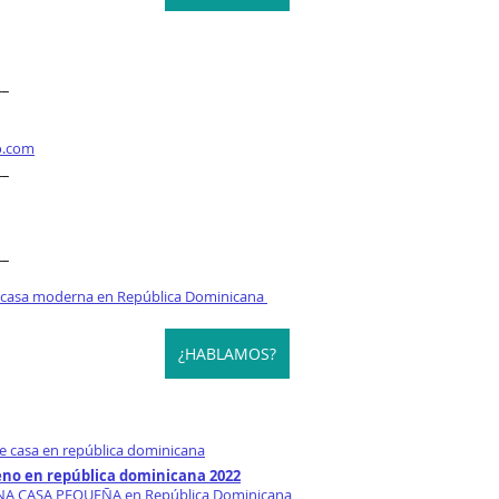
__
o.com
__
__
 casa moderna en República Dominicana 
¿HABLAMOS?
e casa en república dominicana
eno en república dominicana 2022
UNA CASA PEQUEÑA en República Dominicana