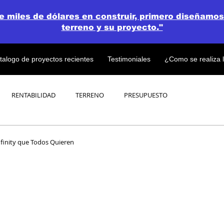
de miles de dólares en construir, primero diseñamos
terreno y su proyecto."
talogo de proyectos recientes
Testimoniales
¿Como se realiza 
RENTABILIDAD
TERRENO
PRESUPUESTO
PROYECTOS
OPEN CONCEPT PLAN 💎
nfinity que Todos Quieren