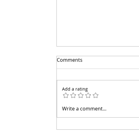
Comments
Add a rating
EVITA esta GRAN TRAMPA
Write a comment...
Costosa: Las Señales en tu
Techo