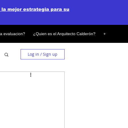
 la mejor estrategia para su
la evaluacion?
¿Quien es el Arquitecto Calderón?
+
Log in / Sign up