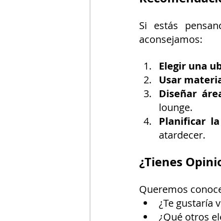
Si estás pensand
aconsejamos:
Elegir una u
Usar materia
Diseñar áre
lounge.
Planificar l
atardecer.
¿Tienes Opini
Queremos conocer 
¿Te gustaría v
¿Qué otros el