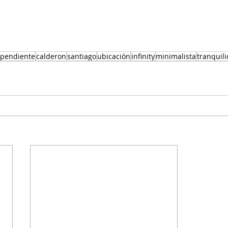
pendiente
calderon
santiago
ubicación
infinity
minimalista
tranquil