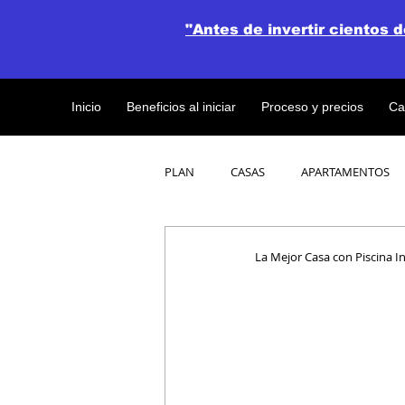
"Antes de invertir cientos 
Inicio
Beneficios al iniciar
Proceso y precios
Ca
PLAN
CASAS
APARTAMENTOS
CATALOGO DE CONCEPTO ABIERTO
La Mejor Casa con Piscina I
OBRAS DE CONSTRUCCION