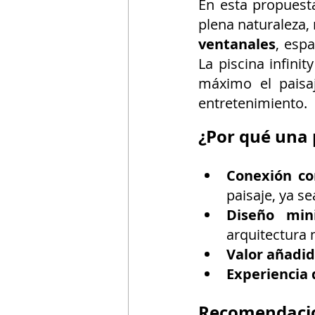
En esta propuest
plena naturaleza,
ventanales
, espa
La piscina infinit
máximo el paisaj
entretenimiento.
¿Por qué una p
Conexión co
paisaje, ya s
Diseño mini
arquitectura
Valor añadid
Experiencia 
Recomendacio