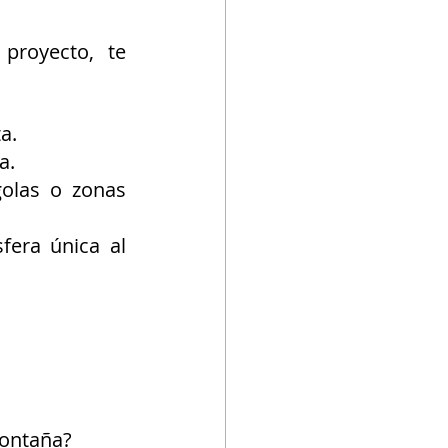
proyecto, te 
a.
a.
olas o zonas 
era única al 
montaña?