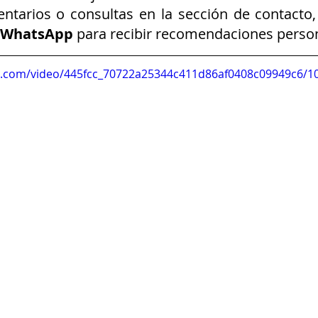
tarios o consultas en la sección de contacto, 
WhatsApp
 para recibir recomendaciones person
tic.com/video/445fcc_70722a25344c411d86af0408c09949c6/1