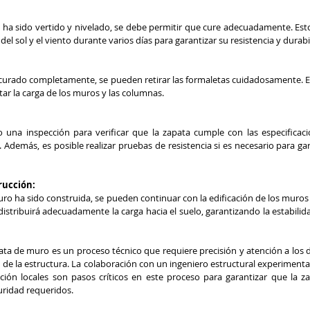
ha sido vertido y nivelado, se debe permitir que cure adecuadamente. Esto
l sol y el viento durante varios días para garantizar su resistencia y durabi
curado completamente, se pueden retirar las formaletas cuidadosamente. Est
tar la carga de los muros y las columnas.
o una inspección para verificar que la zapata cumple con las especificaci
Además, es posible realizar pruebas de resistencia si es necesario para garan
rucción:
ro ha sido construida, se pueden continuar con la edificación de los muros 
distribuirá adecuadamente la carga hacia el suelo, garantizando la estabilida
ta de muro es un proceso técnico que requiere precisión y atención a los de
d de la estructura. La colaboración con un ingeniero estructural experiment
ción locales son pasos críticos en este proceso para garantizar que la z
uridad requeridos.