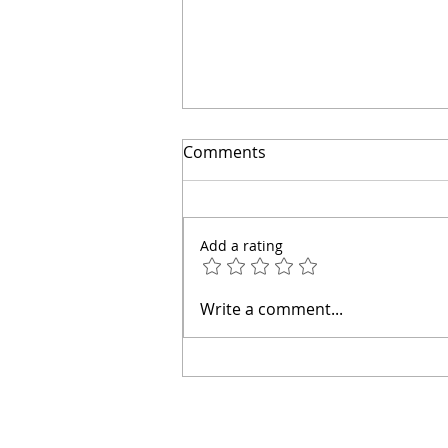
El secreto para ahorrar
Comments
miles | Arquitecto Calderon
Add a rating
Write a comment...