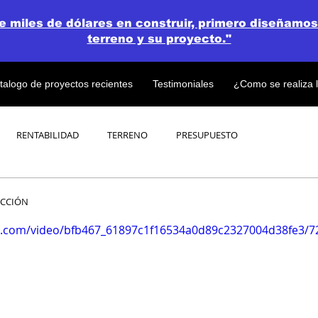
de miles de dólares en construir, primero diseñamos
terreno y su proyecto."
talogo de proyectos recientes
Testimoniales
¿Como se realiza 
RENTABILIDAD
TERRENO
PRESUPUESTO
PROYECTOS
OPEN CONCEPT PLAN 💎
UCCIÓN
tic.com/video/bfb467_61897c1f16534a0d89c2327004d38fe3/7