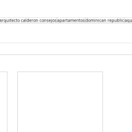
arquitecto calderon consejos
apartamentos
dominican republic
aqu