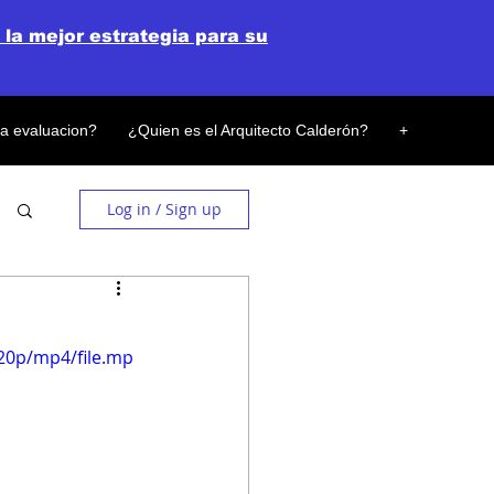
 la mejor estrategia para su
la evaluacion?
¿Quien es el Arquitecto Calderón?
+
Log in / Sign up
20p/mp4/file.mp