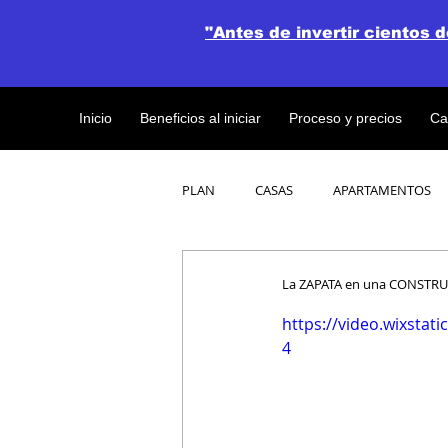
"Antes de invertir cientos 
Inicio
Beneficios al iniciar
Proceso y precios
Ca
PLAN
CASAS
APARTAMENTOS
CATALOGO DE CONCEPTO ABIERTO
La ZAPATA en una CONSTR
https://video.wixsta
4
OBRAS DE CONSTRUCCION