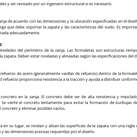
les y ser revisado por un ingeniero estructural si es necesario.
a de acuerdo con las dimensiones y la ubicación especificadas en el diseñ
rga que debe soportar la zapata y las características del suelo. Es importa
actada adecuadamente.
s:
alrededor del perímetro de la zanja. Las formaletas son estructuras tempo
a zapata. Deben estar niveladas y alineadas según las especificaciones del d
efuerzo de acero (generalmente varillas de refuerzo) dentro de la formalet
El refuerzo proporciona resistencia a la tracción y ayuda a distribuir unifor
 concreto en la zanja. El concreto debe ser de alta resistencia y mezclad
. Se vierte el concreto lentamente para evitar la formación de burbujas de 
 concreto y eliminar posibles vacíos.
 en su lugar, se nivelan y alisan las superficies de la zapata con una regla d
 y las dimensiones precisas requeridas por el diseño.