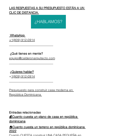
LAS RESPUESTAS A SU PRESUPUESTO ESTÁN A UN 
CLIC DE DISTANCIA.
¿HABLAMOS?
 WhatsApp 
+1(809) 912-0914
_____________________________
 ¿Qué tienes en mente?
equipo@calderonarquitecto.com
_____________________________
¿Quieres hablar?
+
1(809) 912-0914
_____________________________
Presupuesto para construir casa moderna en 
República Dominicana 
Entradas relacionadas
💰Cuanto cuesta un plano de casa en república 
dominicana
🏠
Cuanto cuesta un terreno en república dominicana 
2022
Cuanto CUESTA construir UNA CASA PEQUEÑA en 