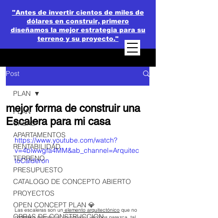
"Antes de invertir cientos de miles de
dólares en construir, primero
diseñamos la mejor estrategia para su
terreno y su proyecto."
Post
PLAN
mejor forma de construir una
PLAN
Escalera para mi casa
CASAS
APARTAMENTOS
https://www.youtube.com/watch?
RENTABILIDAD
v=4blwwgfa4MM&ab_channel=Arquitec
TERRENO
toCalderon
PRESUPUESTO
CATALOGO DE CONCEPTO ABIERTO
PROYECTOS
OPEN CONCEPT PLAN 💎
Las escaleras son un
 elemento arquitectónico
 que no 
OBRAS DE CONSTRUCCION
podemos despreciar, aunque su uso nos parezca, tal 