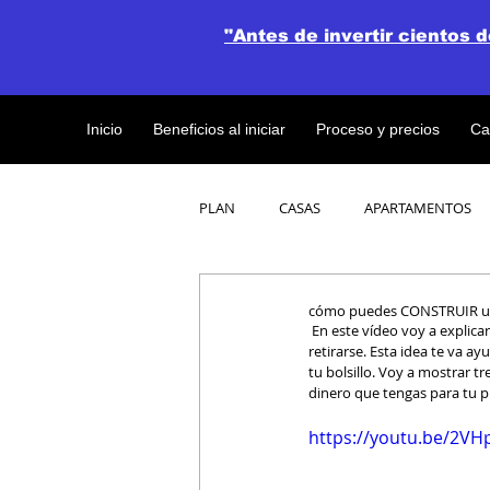
"Antes de invertir cientos 
Inicio
Beneficios al iniciar
Proceso y precios
Ca
PLAN
CASAS
APARTAMENTOS
CATALOGO DE CONCEPTO ABIERTO
cómo puedes CONSTRUIR u
 En este vídeo voy a explicar cómo puedes construir tu casa con bajo presupuesto para cuando vayas a dejar de trabajar y 
retirarse. Esta idea te va 
tu bolsillo. Voy a mostrar 
OBRAS DE CONSTRUCCION
dinero que tengas para tu p
https://youtu.be/2V