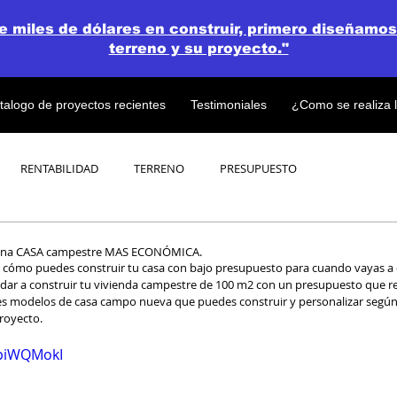
de miles de dólares en construir, primero diseñamos
terreno y su proyecto."
talogo de proyectos recientes
Testimoniales
¿Como se realiza 
RENTABILIDAD
TERRENO
PRESUPUESTO
PROYECTOS
OPEN CONCEPT PLAN 💎
na CASA campestre MAS ECONÓMICA.
ayudar a construir tu vivienda campestre de 100 m2 con un presupuesto que r
tres modelos de casa campo nueva que puedes construir y personalizar según 
royecto. 
HpiWQMokI