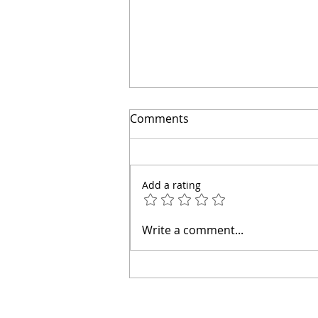
Comments
Add a rating
👋 Hola, soy el arquitecto
Write a comment...
Calderón.