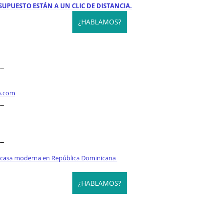
SUPUESTO ESTÁN A UN CLIC DE DISTANCIA.
¿HABLAMOS?
__
o.com
__
__
 casa moderna en República Dominicana 
¿HABLAMOS?