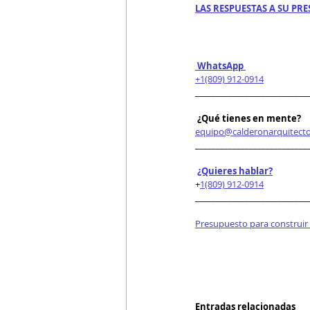
LAS RESPUESTAS A SU PRE
 WhatsApp 
+1(809) 912-0914
___________________________
 ¿Qué tienes en mente?
equipo@calderonarquitect
___________________________
¿Quieres hablar?
+
1(809) 912-0914
___________________________
Presupuesto para construir
Entradas relacionadas