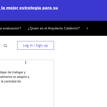
 la mejor estrategia para su
la evaluacion?
¿Quien es el Arquitecto Calderón?
+
Log in / Sign up
ealmente se adapte a 
la cantidad de 