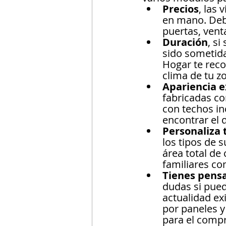
Precios
, las
en mano. Debi
puertas, vent
Duración
, s
sido sometida
Hogar te reco
clima de tu z
Apariencia e
fabricadas co
con techos i
encontrar el 
Personaliza 
los tipos de 
área total de
familiares co
Tienes pens
dudas si pued
actualidad exi
por paneles y
para el compr