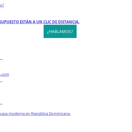
to?
SUPUESTO ESTÁN A UN CLIC DE DISTANCIA.
¿HABLAMOS?
__
o.com
__
__
 casa moderna en República Dominicana 