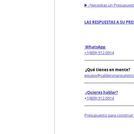
▶️ ¿Necesitas un Presupues
LAS RESPUESTAS A SU PRE
 WhatsApp 
+1(809) 912-0914
___________________________
 ¿Qué tienes en mente?
equipo@calderonarquitect
___________________________
¿Quieres hablar?
+
1(809) 912-0914
___________________________
Presupuesto para construir