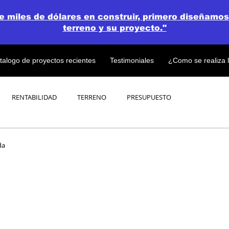
de miles de dólares en construir, primero diseñamos
terreno y su proyecto."
talogo de proyectos recientes
Testimoniales
¿Como se realiza 
RENTABILIDAD
TERRENO
PRESUPUESTO
PROYECTOS
OPEN CONCEPT PLAN 💎
da