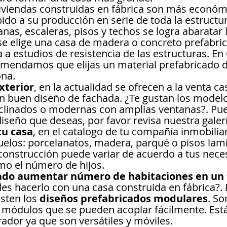
 viviendas construidas en fábrica son más económi
do a su producción en serie de toda la estructur
anas, escaleras, pisos y techos se logra abaratar 
i se elige una casa de madera o concreto prefabric
 a estudios de resistencia de las estructuras. En
mendamos que elijas un material prefabricado d
ona.
xterior
, en la actualidad se ofrecen a la venta ca
n buen diseño de fachada. ¿Te gustan los modelo
nclinados o modernas con amplias ventanas?. Pu
diseño que deseas, por favor revisa nuestra galerí
tu casa
, en el catalogo de tu compañía inmobiliar
suelos: porcelanatos, madera, parqué o pisos lami
 construcción puede variar de acuerdo a tus nece
mo el número de hijos.
ado aumentar número de habitaciones en un 
es hacerlo con una casa construida en fábrica?. E
sten los 
diseños prefabricados modulares
. So
 módulos que se pueden acoplar fácilmente. Est
ador ya que son versátiles y móviles.