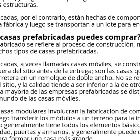
 estructuras.
icadas, por el contrario, están hechas de compo
 fábrica y luego se transportan a un lote para e
 casas prefabricadas puedes comprar
abricado se refiere al proceso de construcción, n
uchos tipos de casas prefabricadas.
icadas, a veces llamadas casas móviles, se const
a del sitio antes de la entrega; son las casas q
arretera en un remolque de doble ancho. No se re
sitio, y la calidad tiende a ser inferior a la de otr
 la mayoría de las empresas prefabricadas se dis
mundo de las casas móviles.
casas modulares involucran la fabricación de c
luego transferir los módulos a un terreno para la i
o generalmente tiene todos los elementos básic
cidad, puertas y armarios, y generalmente puede 
ara formar una casa más grande.