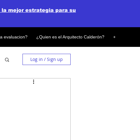
 la mejor estrategia para su
la evaluacion?
¿Quien es el Arquitecto Calderón?
+
Log in / Sign up