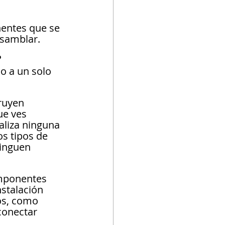
nentes que se 
nsamblar.
?
o a un solo 
ruyen 
ue ves 
aliza ninguna 
os tipos de 
tinguen 
omponentes 
nstalación 
os, como 
conectar 