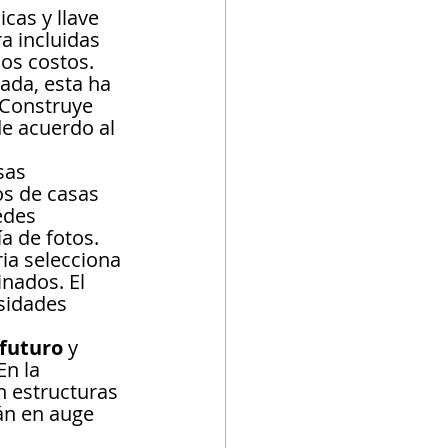
cas y llave 
a incluidas 
los costos.
ada, esta ha 
 Construye 
e acuerdo al 
sas 
s de casas 
edes 
a de fotos.
ia selecciona 
nados. El 
sidades 
futuro 
y 
n la 
n estructuras 
án en auge 