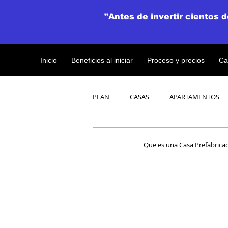
"Antes de invertir cientos 
Inicio
Beneficios al iniciar
Proceso y precios
Ca
PLAN
CASAS
APARTAMENTOS
CATALOGO DE CONCEPTO ABIERTO
Que es una Casa Prefabrica
OBRAS DE CONSTRUCCION