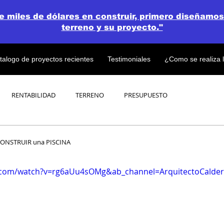
de miles de dólares en construir, primero diseñamos
terreno y su proyecto."
talogo de proyectos recientes
Testimoniales
¿Como se realiza 
RENTABILIDAD
TERRENO
PRESUPUESTO
PROYECTOS
OPEN CONCEPT PLAN 💎
ONSTRUIR una PISCINA
.com/watch?v=rg6aUu4sOMg&ab_channel=ArquitectoCalde