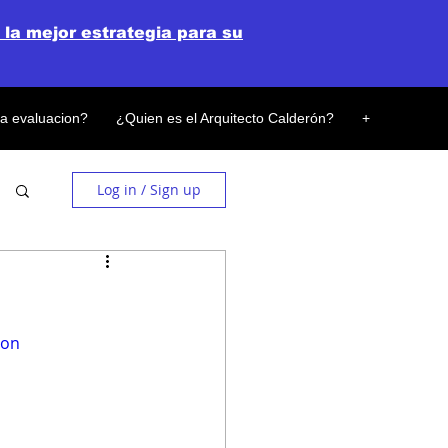
 la mejor estrategia para su
la evaluacion?
¿Quien es el Arquitecto Calderón?
+
Log in / Sign up
ron