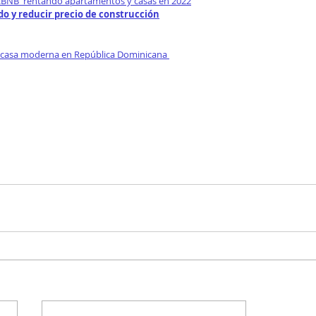
BNB  rentando apartamentos y casas en 2022
o y reducir precio de construcción
 casa moderna en República Dominicana 