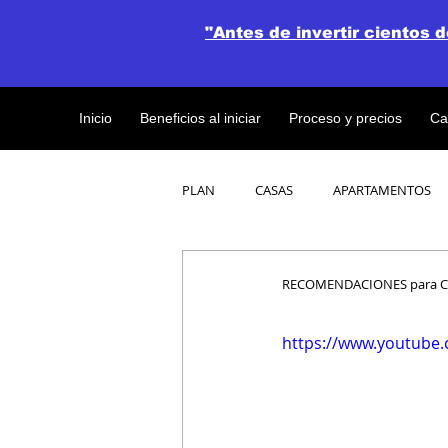
"Antes de invertir cientos 
Inicio
Beneficios al iniciar
Proceso y precios
Ca
PLAN
CASAS
APARTAMENTOS
CATALOGO DE CONCEPTO ABIERTO
RECOMENDACIONES para C
https://www.youtube
OBRAS DE CONSTRUCCION