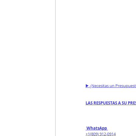
▶️ ¿Necesitas un Presupues
LAS RESPUESTAS A SU PRE
 WhatsApp 
+1(809) 912-0914