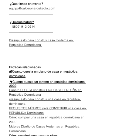
 ¿Qué tienes en mente?
equipo@calderonarquitecto.com
_____________________________
¿Quieres hablar?
+
1(809) 912-0914
_____________________________
Presupuesto para construir casa moderna en 
República Dominicana 
Entradas relacionadas
💰Cuanto cuesta un plano de casa en república 
dominicana
🏠
Cuanto cuesta un terreno en república dominicana 
2022
Cuanto CUESTA construir UNA CASA PEQUEÑA en 
República Dominicana
presupuesto para construir una casa en república 
dominicana 
REQUISITOS MÍNIMOS para CONSTRUIR una casa en 
REPUBLICA Dominicana
Cómo comprar una casa en republica dominicana en 
2022
Mejores Diseño de Casas Modernas en Republica 
Dominicana
Cómo construir una casa de pisos