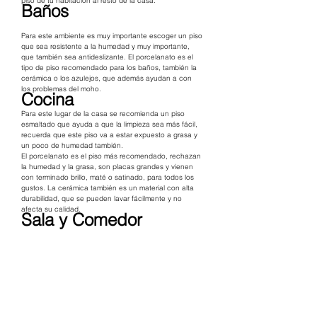
piso de tu habitación al resto de la casa.
Baños
Para este ambiente es muy importante escoger un piso 
que sea resistente a la humedad y muy importante, 
que también sea antideslizante. El porcelanato es el 
tipo de piso recomendado para los baños, también la 
cerámica o los azulejos, que además ayudan a con 
los problemas del moho.
Cocina
Para este lugar de la casa se recomienda un piso 
esmaltado que ayuda a que la limpieza sea más fácil, 
recuerda que este piso va a estar expuesto a grasa y 
un poco de humedad también.
El porcelanato es el piso más recomendado, rechazan 
la humedad y la grasa, son placas grandes y vienen 
con terminado brillo, maté o satinado, para todos los 
gustos. La cerámica también es un material con alta 
durabilidad, que se pueden lavar fácilmente y no 
afecta su calidad.
Sala y Comedor