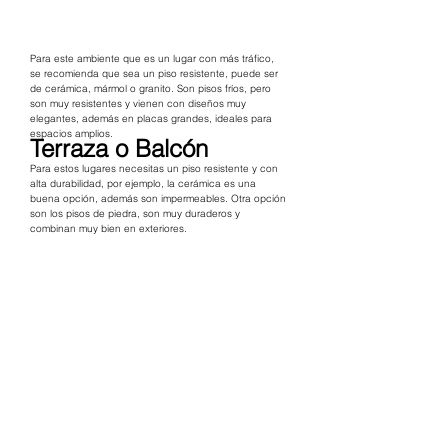
Para este ambiente que es un lugar con más tráfico, 
se recomienda que sea un piso resistente, puede ser 
de cerámica, mármol o granito. Son pisos fríos, pero 
son muy resistentes y vienen con diseños muy 
elegantes, además en placas grandes, ideales para 
espacios amplios.
Terraza o Balcón
Para estos lugares necesitas un piso resistente y con 
alta durabilidad, por ejemplo, la cerámica es una 
buena opción, además son impermeables. Otra opción 
son los pisos de piedra, son muy duraderos y 
combinan muy bien en exteriores.