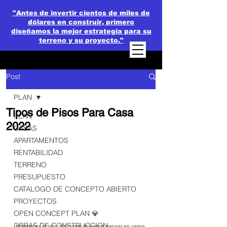
"Antes de invertir cientos de miles de
dólares en construir, primero
diseñamos la mejor estrategia para su
terreno y su proyecto."
Post
PLAN
Tipos de Pisos Para Casa
PLAN
2022
CASAS
APARTAMENTOS
RENTABILIDAD
TERRENO
PRESUPUESTO
CATALOGO DE CONCEPTO ABIERTO
PROYECTOS
OPEN CONCEPT PLAN 💎
OBRAS DE CONSTRUCCION
Al escoger el piso del hogar debemos pensar en varios 