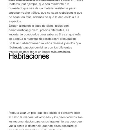
factores, por ejemplo, que sea resistente a la 
humedad, que sea de un material resistente para 
soportar mucho tráfico, que no sean resbalosos o que 
no sean tan fríos, además de que le den estilo a tus 
espacios.
Existen al menos 8 tipos de pisos, todos con 
características y claro, precios diferentes, es 
importante conocerlos para saber cuál es el que más 
se adecúa a nuestras necesidades y presupuesto.
En la actualidad vienen muchos diseños y estilos que 
fácilmente puedes combinar con los diferentes 
materiales para tener un hogar más armónico.
Habitaciones
Procura usar un piso que sea cálido o conserve bien 
el calor, la madera, el laminado y los pisos vinílicos son 
los recomendados para estos lugares, te aseguro que 
vas a sentir la diferencia cuando pisas descalzo el 