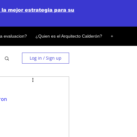
 la mejor estrategia para su
la evaluacion?
¿Quien es el Arquitecto Calderón?
+
Log in / Sign up
ron