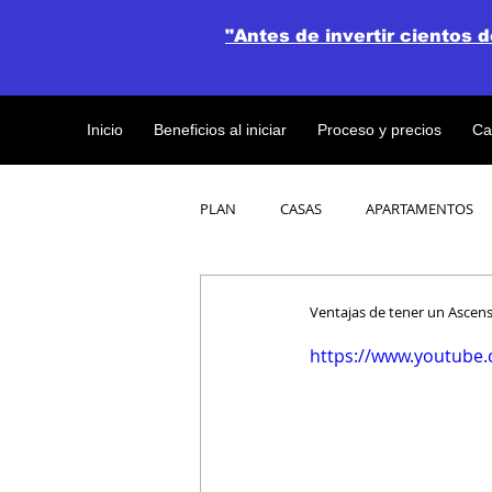
"Antes de invertir cientos 
Inicio
Beneficios al iniciar
Proceso y precios
Ca
PLAN
CASAS
APARTAMENTOS
CATALOGO DE CONCEPTO ABIERTO
Ventajas de tener un Ascen
https://www.youtube
OBRAS DE CONSTRUCCION