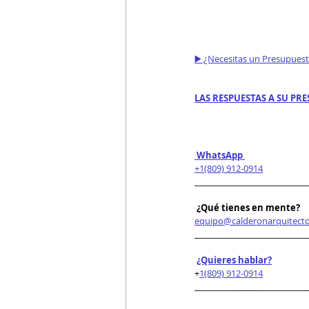
▶️ ¿Necesitas un Presupues
LAS RESPUESTAS A SU PRE
 WhatsApp 
+1(809) 912-0914
___________________________
 ¿Qué tienes en mente?
equipo@calderonarquitect
___________________________
¿Quieres hablar?
+
1(809) 912-0914
___________________________