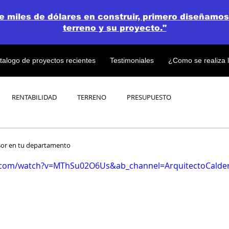
de miles de dólares en construir, primero diseñamos
terreno y su proyecto."
talogo de proyectos recientes
Testimoniales
¿Como se realiza 
RENTABILIDAD
TERRENO
PRESUPUESTO
PROYECTOS
OPEN CONCEPT PLAN 💎
sor en tu departamento
.com/watch?v=MThSu02O6Us&ab_channel=ArquitectoCalde