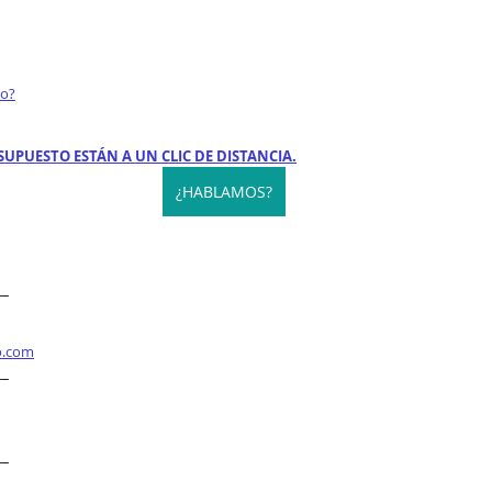
to?
SUPUESTO ESTÁN A UN CLIC DE DISTANCIA.
¿HABLAMOS?
__
o.com
__
__