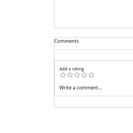
Comments
Add a rating
👋 Hola, soy el arquitecto
Write a comment...
Calderón.