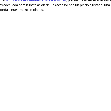
chas
empresas instaladoras de Ascensores
, por eso cada vez es más difíc
más adecuada para la instalación de un ascensor con un precio ajustado, una
ponda a nuestras necesidades.