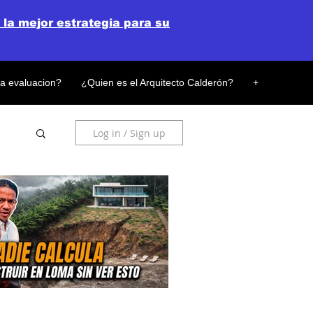
 la mejor estrategia para su
la evaluacion?
¿Quien es el Arquitecto Calderón?
+
Log in / Sign up