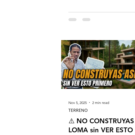
la vida real es uno de los esce
peligrosos si no se diseña
correctamente . Muchos propie
desarrolladores se enamoran de 
del precio atractivo del terreno
entorno natural… y olvidan lo 
importante: la pendiente manda
Error Común: Querer Forzar el 
El error más grave al cons
Nov 5, 2025
2 min read
TERRENO
⚠️ NO CONSTRUYAS
LOMA sin VER ESTO 