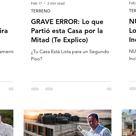
Feb
Feb 17
2 min read
TE
TERRENO
N
GRAVE ERROR: Lo que
Lo
ira
Partió esta Casa por la
In
Mitad (Te Explico)
NU
tamentos
¿Tu Casa Está Lista para un Segundo
Inc
Piso?