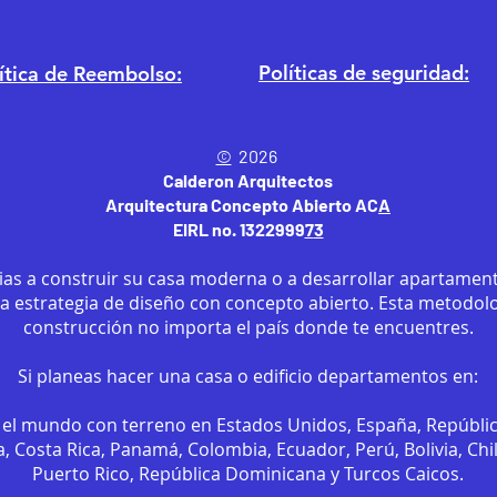
Políticas de seguridad:
ítica
de Reembolso:
©
2026
Calderon Arquitectos
Arquitectura Concepto Abierto AC
A
EIRL no. 1322999
7
3
ias a construir su casa moderna o a desarrollar apartament
sa estrategia de diseño con concepto abierto. Esta metodol
construcción no importa el país donde te encuentres.
Si planeas hacer una casa o edificio departamentos en:
el mundo con terreno en Estados Unidos, España, Repúbli
, Costa Rica, Panamá, Colombia, Ecuador, Perú, Bolivia, Chi
Puerto Rico, República Dominicana y Turcos Caicos.