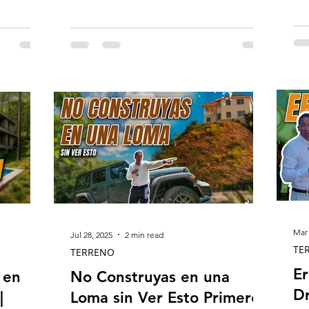
narios más
cualquiera.
tarios y
la vista,
 o del
más
 . ⚠️ El
Terren o
Mar 
Jul 28, 2025
2 min read
TE
TERRENO
Er
 en
No Construyas en una
Dr
|
Loma sin Ver Esto Primero