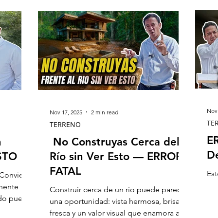
Nov 
Nov 17, 2025
2 min read
TE
TERRENO
E
n
No Construyas Cerca del
De
ESTO
Río sin Ver Esto — ERROR
FATAL
Est
 Convierte
nente
Construir cerca de un río puede parecer
ado puede
una oportunidad: vista hermosa, brisa
 pero en
fresca y un valor visual que enamora a