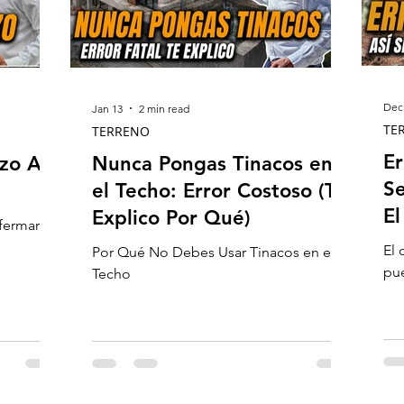
Dec 
Jan 13
2 min read
TE
TERRENO
Er
o Así
Nunca Pongas Tinacos en
Se
el Techo: Error Costoso (Te
El
Explico Por Qué)
fermar a
El 
Por Qué No Debes Usar Tinacos en el
pue
Techo