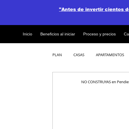
"Antes de invertir cientos 
Inicio
Beneficios al iniciar
Proceso y precios
Ca
PLAN
CASAS
APARTAMENTOS
CATALOGO DE CONCEPTO ABIERTO
NO CONSTRUYAS en Pendien
OBRAS DE CONSTRUCCION