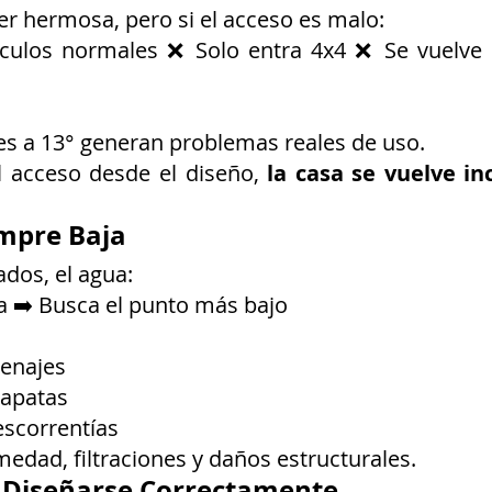
r hermosa, pero si el acceso es malo:
ulos normales ❌ Solo entra 4x4 ❌ Se vuelve p
 a 13° generan problemas reales de uso.
l acceso desde el diseño, 
la casa se vuelve i
empre Baja
ados, el agua:
tra ➡️ Busca el punto más bajo
renajes
zapatas
escorrentías
edad, filtraciones y daños estructurales.
Diseñarse Correctamente