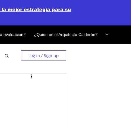
 la mejor estrategia para su
la evaluacion?
¿Quien es el Arquitecto Calderón?
+
Log in / Sign up