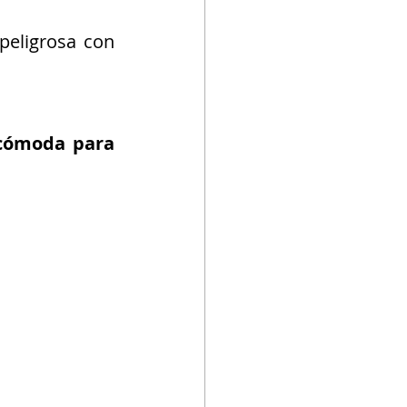
eligrosa con 
ncómoda para 