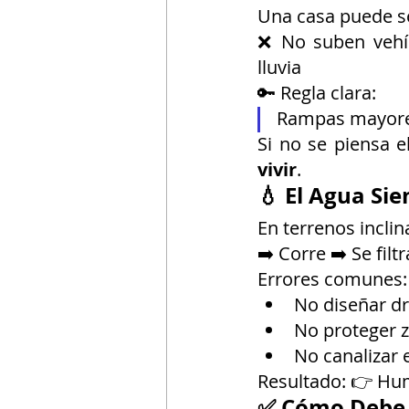
Una casa puede se
❌ No suben vehíc
lluvia
🔑 Regla clara:
Rampas mayores
Si no se piensa e
vivir
.
💧 El Agua Si
En terrenos inclin
➡️ Corre ➡️ Se fil
Errores comunes:
No diseñar d
No proteger 
No canalizar 
Resultado: 👉 Hum
✅ Cómo Debe 