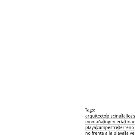
Tags:
arquitecto
piscina
fallos
montaña
ingenieria
tina
playa
campestre
terreno
no frente a la playa
la v