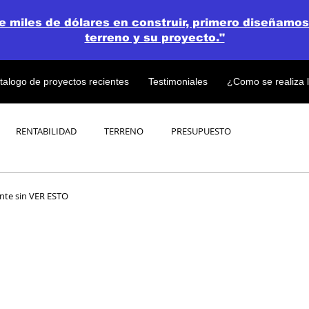
de miles de dólares en construir, primero diseñamos
terreno y su proyecto."
talogo de proyectos recientes
Testimoniales
¿Como se realiza 
RENTABILIDAD
TERRENO
PRESUPUESTO
PROYECTOS
OPEN CONCEPT PLAN 💎
te sin VER ESTO