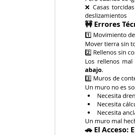
❌ Casas torcida
deslizamientos
🚧 Errores Té
1️⃣ Movimiento de 
Mover tierra sin t
2️⃣ Rellenos sin 
Los rellenos mal
abajo
.
3️⃣ Muros de con
Un muro no es so
Necesita dren
Necesita cálc
Necesita ancl
Un muro mal hec
🚗 El Acceso: