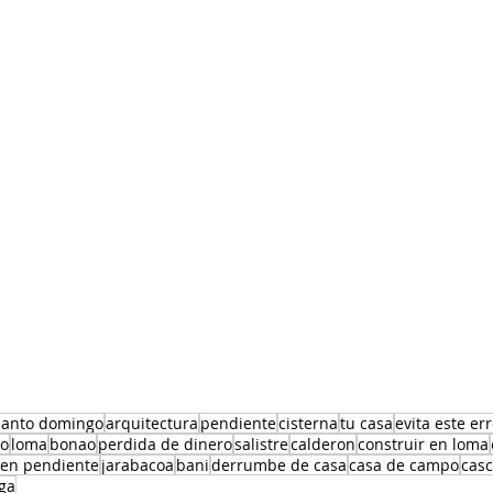
santo domingo
arquitectura
pendiente
cisterna
tu casa
evita este er
co
loma
bonao
perdida de dinero
salistre
calderon
construir en loma
 en pendiente
jarabacoa
bani
derrumbe de casa
casa de campo
cas
ega