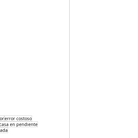
ror
error costoso
casa en pendiente
cada