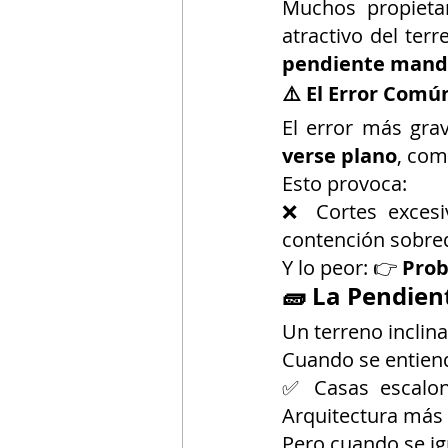
Muchos propietar
atractivo del ter
pendiente man
⚠️ El Error Comú
El error más grav
verse plano
, com
Esto provoca:
❌ Cortes excesi
contención sobre
Y lo peor: 👉 
Prob
🧱 La Pendien
Un terreno inclin
Cuando se entiend
✅ Casas escalon
Arquitectura más 
Pero cuando se ig