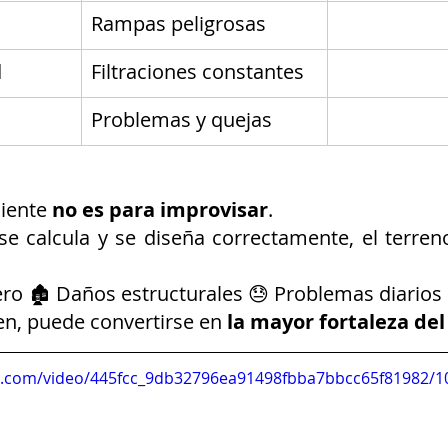
Rampas peligrosas
d
Filtraciones constantes
Problemas y quejas
iente 
no es para improvisar
.
 se calcula y se diseña correctamente, el terreno
ero 🏚️ Daños estructurales 😓 Problemas diarios
en, puede convertirse en 
la mayor fortaleza del
tic.com/video/445fcc_9db32796ea91498fbba7bbcc65f81982/1