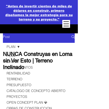
"Antes de invertir cientos de miles de
dólares en construir, primero
diseñamos la mejor estrategia para su
terreno y su proyecto."
Post
PLAN
NUNCA Construyas en Loma
PLAN
sin Ver Esto | Terreno
CASAS
Inclinado
APARTAMENTOS
RENTABILIDAD
TERRENO
PRESUPUESTO
CATALOGO DE CONCEPTO ABIERTO
PROYECTOS
OPEN CONCEPT PLAN 💎
OBRAS DE CONSTRUCCION