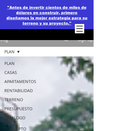
"Antes de invertir cientos de miles de
dólares en construir, primero
diseñamos la mejor estrategia para su
terreno y su proyecto."
Vlog
Sign Up
PLAN
PLAN
CASAS
APARTAMENTOS
RENTABILIDAD
TERRENO
PRESUPUESTO
CATALOGO
DE
CONCEPTO