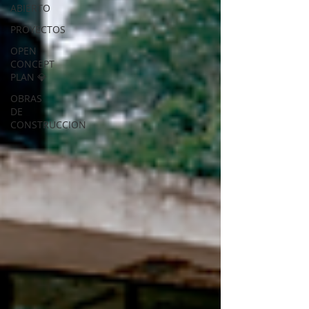
ABIERTO
PROYECTOS
OPEN
CONCEPT
PLAN 💎
OBRAS
DE
CONSTRUCCION