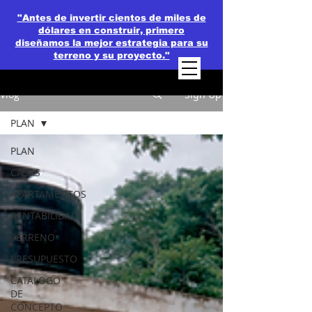
"Antes de invertir cientos de miles de
dólares en construir, primero
diseñamos la mejor estrategia para su
terreno y su proyecto."
Vlog
Sign Up
PLAN
PLAN
CASAS
APARTAMENTOS
RENTABILIDAD
TERRENO
PRESUPUESTO
CATALOGO
DE
CONCEPTO