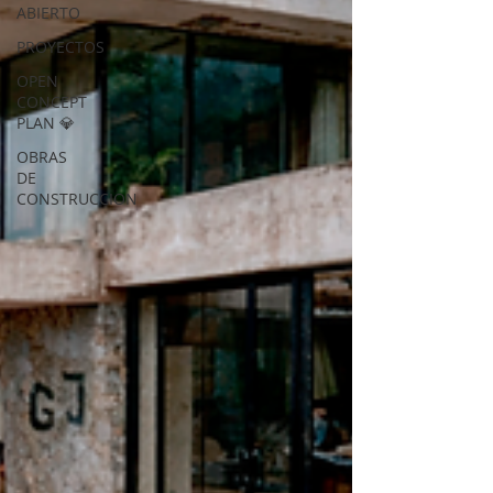
ABIERTO
PROYECTOS
OPEN
CONCEPT
PLAN 💎
OBRAS
DE
CONSTRUCCION