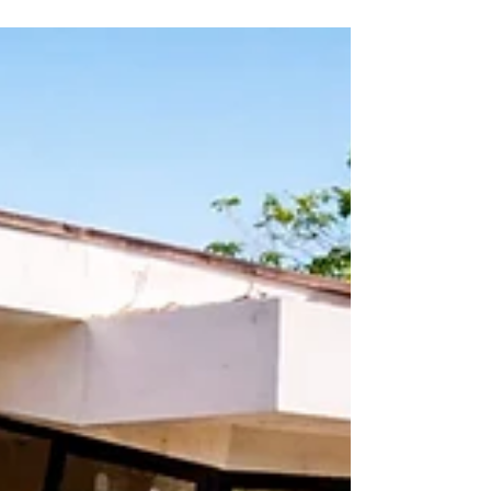
TINACOS en el Techo ¡GRAVE ERROR! NUNCA LO
PONGAS (Te Explico)
Todos ponen tinacos mal… y nadie lo sabe