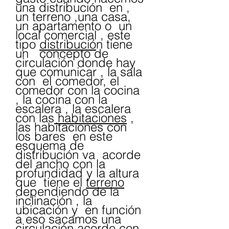
una distribución  en , 
un terreno ,una casa, 
un apartamento o  un 
local comercial , este 
tipo 
distribució
n tiene 
un   concepto de 
circulación donde hay 
que comunicar , la sala 
con  el comedor, el 
comedor con la cocina 
, la cocina con la 
escalera , la escalera 
con las
 habitaciones
 , 
las habitaciones con 
los bares  en este  
esquema de 
distribución va  acorde 
del ancho con la 
profundidad y la altura 
que  tiene el 
terreno
dependiendo de la  
inclinación , la 
ubicación y  en función 
a eso sacamos una  
circulación acorde con 