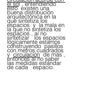
el so
l , entendiendo 
esto  existen una 
buena distribución 
arquitectónica en la 
que sintetiza los 
espacios  y  la mala en 
la que no sintetiza los 
espacios , al no 
sintetizar   los espacios 
lógicamente estamos 
construyendo  pasillos  
con metros cuadrados  
y  
circulación
  de más , 
entonces al no saber 
las medidas estándar 
de cada   espacio.