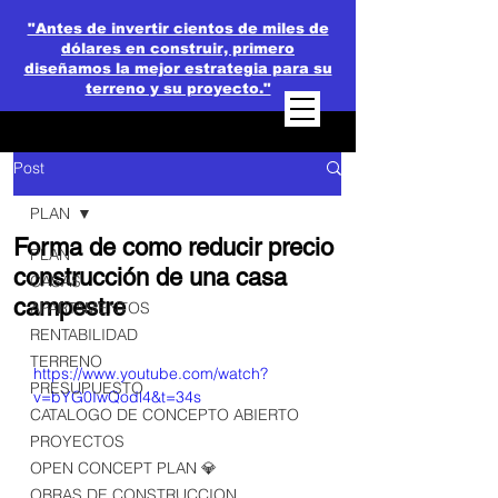
"Antes de invertir cientos de miles de
dólares en construir, primero
diseñamos la mejor estrategia para su
terreno y su proyecto."
Post
PLAN
Forma de como reducir precio
PLAN
construcción de una casa
CASAS
campestre
APARTAMENTOS
RENTABILIDAD
TERRENO
https://www.youtube.com/watch?
PRESUPUESTO
v=bYG0IwQodl4&t=34s
CATALOGO DE CONCEPTO ABIERTO
PROYECTOS
OPEN CONCEPT PLAN 💎
OBRAS DE CONSTRUCCION