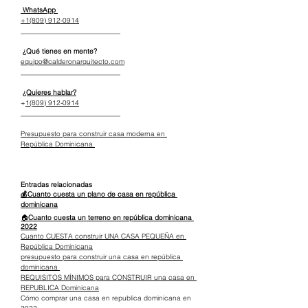
 WhatsApp 
+1(809) 912-0914
_____________________________
 ¿Qué tienes en mente?
equipo@calderonarquitecto.com
_____________________________
¿Quieres hablar?
+
1(809) 912-0914
_____________________________
Presupuesto para construir casa moderna en 
República Dominicana 
Entradas relacionadas
💰Cuanto cuesta un plano de casa en república 
dominicana
🏠
Cuanto cuesta un terreno en república dominicana 
2022
Cuanto CUESTA construir UNA CASA PEQUEÑA en 
República Dominicana
presupuesto para construir una casa en república 
dominicana 
REQUISITOS MÍNIMOS para CONSTRUIR una casa en 
REPUBLICA Dominicana
Cómo comprar una casa en republica dominicana en 