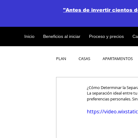
"Antes de invertir cientos 
Inicio
Beneficios al iniciar
Proceso y precios
Ca
PLAN
CASAS
APARTAMENTOS
CATALOGO DE CONCEPTO ABIERTO
¿Cómo Determinar la Separac
La separación ideal entre tu 
preferencias personales. Si
OBRAS DE CONSTRUCCION
https://video.wixsta