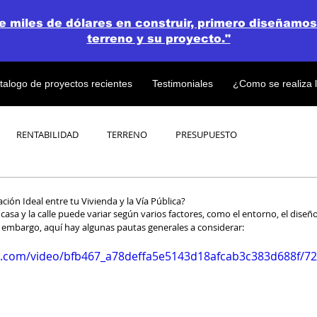
de miles de dólares en construir, primero diseñamos
terreno y su proyecto."
talogo de proyectos recientes
Testimoniales
¿Como se realiza 
RENTABILIDAD
TERRENO
PRESUPUESTO
PROYECTOS
OPEN CONCEPT PLAN 💎
ión Ideal entre tu Vivienda y la Vía Pública?
casa y la calle puede variar según varios factores, como el entorno, el diseño
n embargo, aquí hay algunas pautas generales a considerar:
tic.com/video/bfb467_a78deffa5e5143d18afcab3c383d688f/7