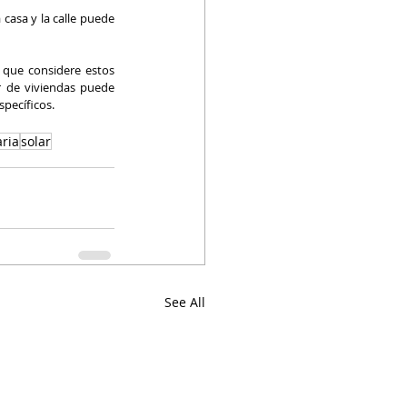
 casa y la calle puede 
 que considere estos 
r de viviendas puede 
specíficos.
aria
solar
See All