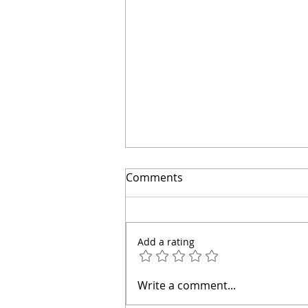
🔴Cuidado: este error hace
Comments
que el agua entre a tu casa
| Arquitecto Calderón
Add a rating
Write a comment...