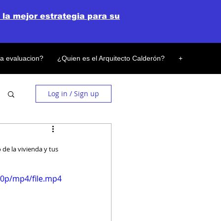
 la mejor estrategia para su
la evaluacion?
¿Quien es el Arquitecto Calderón?
+
Log in / Sign up
 de la vivienda y tus 
20p/mp4/file.mp4