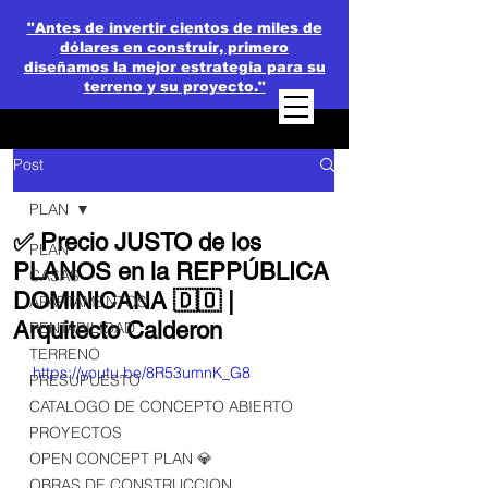
"Antes de invertir cientos de miles de
dólares en construir, primero
diseñamos la mejor estrategia para su
terreno y su proyecto."
Post
PLAN
✅ Precio JUSTO de los
PLAN
PLANOS en la REPPÚBLICA
CASAS
DOMINICANA 🇩🇴 |
APARTAMENTOS
Arquitecto Calderon
RENTABILIDAD
TERRENO
https://youtu.be/8R53umnK_G8
PRESUPUESTO
CATALOGO DE CONCEPTO ABIERTO
PROYECTOS
OPEN CONCEPT PLAN 💎
OBRAS DE CONSTRUCCION