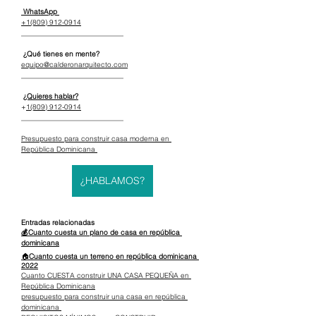
 WhatsApp 
+1(809) 912-0914
_____________________________
 ¿Qué tienes en mente?
equipo@calderonarquitecto.com
_____________________________
¿Quieres hablar?
+
1(809) 912-0914
_____________________________
Presupuesto para construir casa moderna en 
República Dominicana 
¿HABLAMOS?
Entradas relacionadas
💰Cuanto cuesta un plano de casa en república 
dominicana
🏠
Cuanto cuesta un terreno en república dominicana 
2022
Cuanto CUESTA construir UNA CASA PEQUEÑA en 
República Dominicana
presupuesto para construir una casa en república 
dominicana 