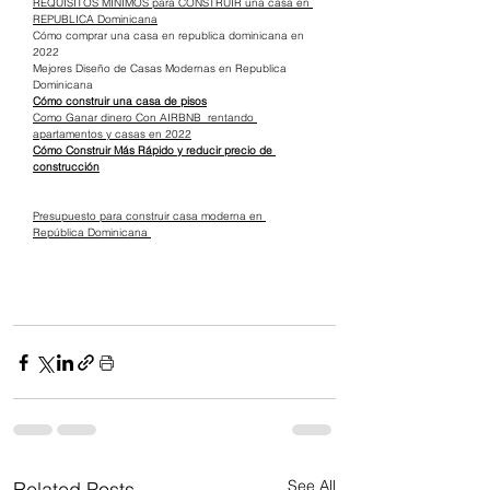
REQUISITOS MÍNIMOS para CONSTRUIR una casa en 
REPUBLICA Dominicana
Cómo comprar una casa en republica dominicana en 
2022
Mejores Diseño de Casas Modernas en Republica 
Dominicana
Cómo construir una casa de pisos
Como Ganar dinero Con AIRBNB  rentando 
apartamentos y casas en 2022
Cómo Construir Más Rápido y reducir precio de 
construcción
Presupuesto para construir casa moderna en 
República Dominicana 
See All
Related Posts