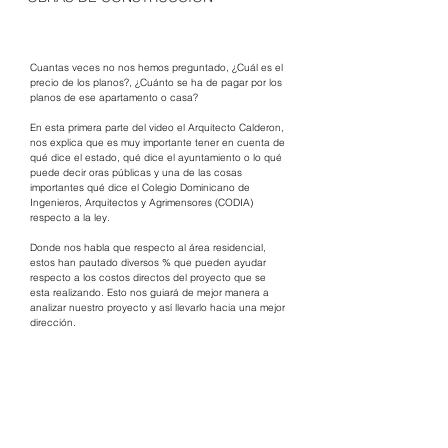
Cuantas veces no nos hemos preguntado, ¿Cuál es el 
precio de los planos?, ¿Cuánto se ha de pagar por los 
planos de ese apartamento o casa?
En esta primera parte del video el Arquitecto Calderon, 
nos explica que es muy importante tener en cuenta de 
qué dice el estado, qué dice el ayuntamiento o lo qué 
puede decir oras públicas y una de las cosas 
importantes qué dice el Colegio Dominicano de 
Ingenieros, Arquitectos y Agrimensores (CODIA) 
respecto a la ley. 
Donde nos habla que respecto al área residencial, 
estos han pautado diversos % que pueden ayudar 
respecto a los costos directos del proyecto que se 
esta realizando. Esto nos guiará de mejor manera a 
analizar nuestro proyecto y así llevarlo hacia una mejor 
dirección.