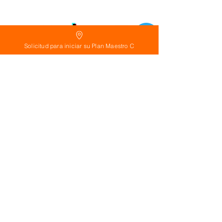
Solicitud para iniciar su Plan Maestro C
Política
de Reembolso:
Políticas de seguridad:
Preguntas frecuentes:
©
2026