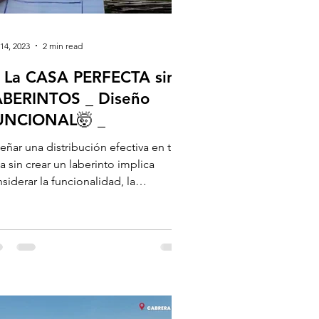
14, 2023
2 min read
 La CASA PERFECTA sin
ABERINTOS _ Diseño
UNCIONAL🤯 _
eñar una distribución efectiva en tu
a sin crear un laberinto implica
siderar la funcionalidad, la
odidad y la fluidez del...