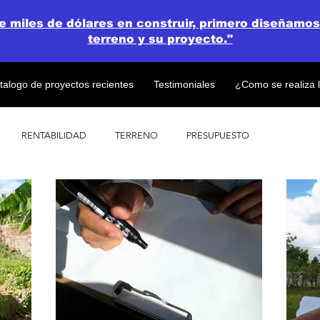
de miles de dólares en construir, primero diseñamos
terreno y su proyecto."
talogo de proyectos recientes
Testimoniales
¿Como se realiza 
RENTABILIDAD
TERRENO
PRESUPUESTO
PROYECTOS
OPEN CONCEPT PLAN 💎