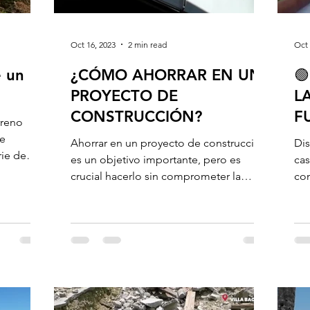
Oct 16, 2023
2 min read
Oct 
 un
¿CÓMO AHORRAR EN UN

PROYECTO DE
L
CONSTRUCCIÓN?
F
rreno
e
Ahorrar en un proyecto de construcción
Dis
rie de
es un objetivo importante, pero es
cas
A...
crucial hacerlo sin comprometer la
con
calidad ni la seguridad del...
com