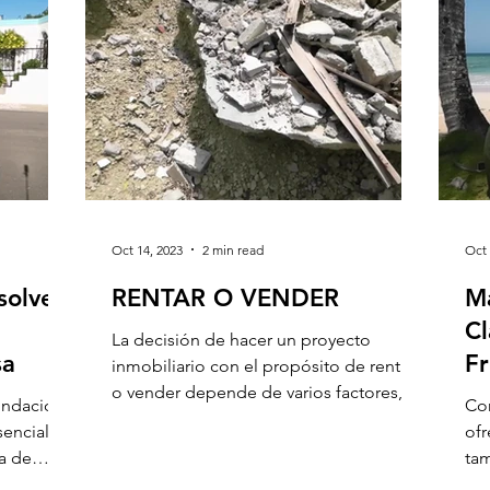
Oct 14, 2023
2 min read
Oct 
solver
RENTAR O VENDER
Ma
Cl
La decisión de hacer un proyecto
sa
Fr
inmobiliario con el propósito de rentar
o vender depende de varios factores,
undación
Con
incluyendo tus objetivos...
sencial
ofr
ma de
tam
con