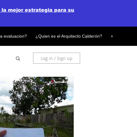
 la mejor estrategia para su
la evaluacion?
¿Quien es el Arquitecto Calderón?
+
Log in / Sign up