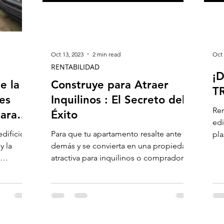
Oct 13, 2023
2 min read
Oct 
RENTABILIDAD
¡D
e la
Construye para Atraer
T
es
Inquilinos : El Secreto del
Ren
para
Éxito
edi
edificio
Para que tu apartamento resalte ante los
pla
y la
demás y se convierta en una propiedad
per
atractiva para inquilinos o compradores,
es esencial que...