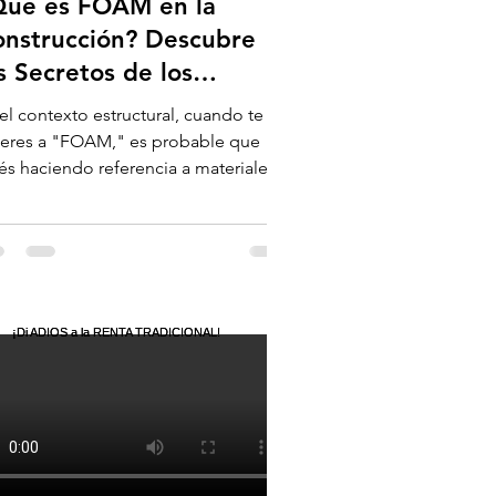
Qué es FOAM en la
onstrucción? Descubre
s Secretos de los
teriales Aislantes
el contexto estructural, cuando te
spumosos.
ieres a "FOAM," es probable que
és haciendo referencia a materiales
lantes espumosos, como...