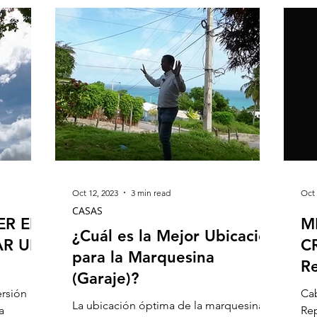
Oct 12, 2023
3 min read
Oct 
CASAS
ER EN
M
¿Cuál es la Mejor Ubicación
AR UN
C
para la Marquesina
R
(Garaje)?
ersión
Cab
La ubicación óptima de la marquesina
a
Re