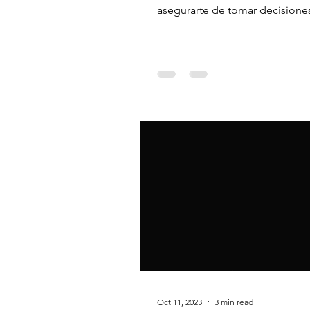
asegurarte de tomar decisione
informadas y realizar una invers
Oct 11, 2023
3 min read