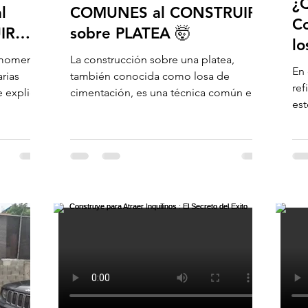
¿
l
COMUNES al CONSTRUIR
C
IR
sobre PLATEA 🤯
lo
l momento
La construcción sobre una platea,
Ma
En 
arias
también conocida como losa de
E
ref
e explico
cimentación, es una técnica común en la
est
construcción de edificaciones....
ais