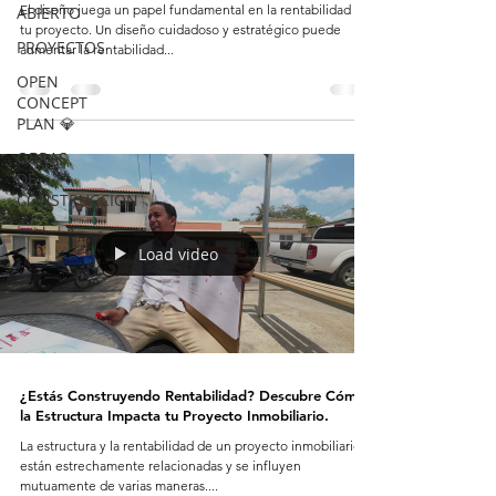
El diseño juega un papel fundamental en la rentabilidad de
ABIERTO
tu proyecto. Un diseño cuidadoso y estratégico puede
PROYECTOS
aumentar la rentabilidad...
OPEN
CONCEPT
PLAN 💎
OBRAS
DE
CONSTRUCCION
Load video
¿Estás Construyendo Rentabilidad? Descubre Cómo
la Estructura Impacta tu Proyecto Inmobiliario.
La estructura y la rentabilidad de un proyecto inmobiliario
están estrechamente relacionadas y se influyen
mutuamente de varias maneras....