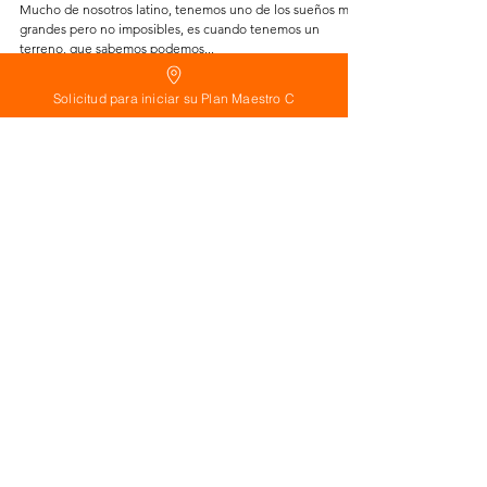
Mucho de nosotros latino, tenemos uno de los sueños más
grandes pero no imposibles, es cuando tenemos un
terreno, que sabemos podemos...
Solicitud para iniciar su Plan Maestro C
Load video
🇩🇴 RECOMENDACIONES para CONSTRUIR una
PISCINA en VISTA CANA, DOMINICAN REPUBLIC
Que sueño más grande es cuando tenemos un terreno, que
sabemos podemos construir una pequeña villa con una
piscina, pero en el camino de...