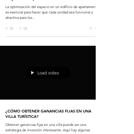
La optimización del espacio en un edificio de apartamentos
es esencial para hacer que cada unidad sea funcional y
atractiva para los...
Load video
¿CÓMO OBTENER GANANCIAS FIJAS EN UNA
VILLA TURÍSTICA?
Obtener ganancias fijas en una villa puede ser una
estrategia de inversión interesante. Aquí hay algunas