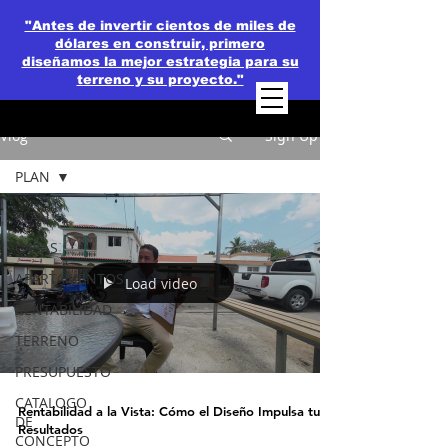
"Antes de invertir cientos de miles de
dólares en construir, primero
diseñamos la mejor estrategia para su
terreno y su proyecto."
Vlog
Sign Up
PLAN
PLAN
CASAS
APARTAMENTOS
Load video
RENTABILIDAD
TERRENO
PRESUPUESTO
CATALOGO
Rentabilidad a la Vista: Cómo el Diseño Impulsa tus
DE
Resultados
CONCEPTO