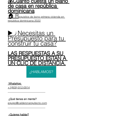
💰Cuanto cuesta un plano 
de casa en república 
dominicana
🏠 R
equisitos de bono primera vivienda en 
republica dominicana 2022
▶️ ¿Necesitas un 
Presupuesto para tu 
construir tu casa?
LAS RESPUESTAS A SU 
PRESUPUESTO ESTÁN A 
UN CLIC DE DISTANCIA.
¿HABLAMOS?
 WhatsApp 
+1(809) 912-0914
_____________________________
 ¿Qué tienes en mente?
equipo@calderonarquitecto.com
_____________________________
¿Quieres hablar?