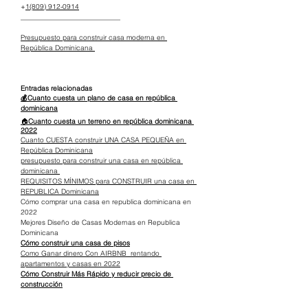
+
1(809) 912-0914
_____________________________
Presupuesto para construir casa moderna en 
República Dominicana 
Entradas relacionadas
💰Cuanto cuesta un plano de casa en república 
dominicana
🏠
Cuanto cuesta un terreno en república dominicana 
2022
Cuanto CUESTA construir UNA CASA PEQUEÑA en 
República Dominicana
presupuesto para construir una casa en república 
dominicana 
REQUISITOS MÍNIMOS para CONSTRUIR una casa en 
REPUBLICA Dominicana
Cómo comprar una casa en republica dominicana en 
2022
Mejores Diseño de Casas Modernas en Republica 
Dominicana
Cómo construir una casa de pisos
Como Ganar dinero Con AIRBNB  rentando 
apartamentos y casas en 2022
Cómo Construir Más Rápido y reducir precio de 
construcción