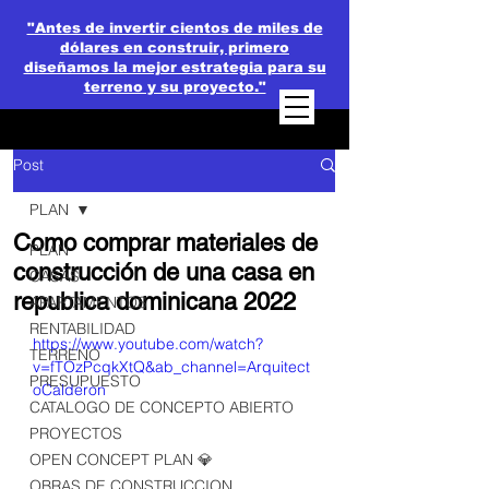
"Antes de invertir cientos de miles de
dólares en construir, primero
diseñamos la mejor estrategia para su
terreno y su proyecto."
Post
PLAN
Como comprar materiales de
PLAN
construcción de una casa en
CASAS
republica dominicana 2022
APARTAMENTOS
RENTABILIDAD
https://www.youtube.com/watch?
TERRENO
v=fTOzPcqkXtQ&ab_channel=Arquitect
PRESUPUESTO
oCalderon
CATALOGO DE CONCEPTO ABIERTO
PROYECTOS
OPEN CONCEPT PLAN 💎
OBRAS DE CONSTRUCCION