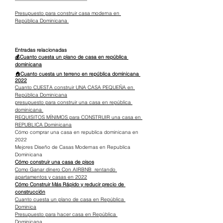
Presupuesto para construir casa moderna en 
República Dominicana 
Entradas relacionadas
💰Cuanto cuesta un plano de casa en república 
dominicana
🏠
Cuanto cuesta un terreno en república dominicana 
2022
Cuanto CUESTA construir UNA CASA PEQUEÑA en 
República Dominicana
presupuesto para construir una casa en república 
dominicana 
REQUISITOS MÍNIMOS para CONSTRUIR una casa en 
REPUBLICA Dominicana
Cómo comprar una casa en republica dominicana en 
2022
Mejores Diseño de Casas Modernas en Republica 
Dominicana
Cómo construir una casa de pisos
Como Ganar dinero Con AIRBNB  rentando 
apartamentos y casas en 2022
Cómo Construir Más Rápido y reducir precio de 
construcción
Cuanto cuesta un plano de casa en República 
Dominica​
Presupuesto para hacer casa en República 
Dominicana