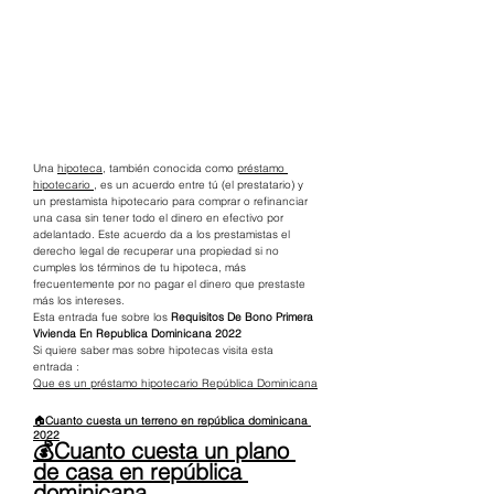
Una 
hipoteca,
 también conocida como 
préstamo 
hipotecario 
, es un acuerdo entre tú (el prestatario) y 
un prestamista hipotecario para comprar o refinanciar 
una casa sin tener todo el dinero en efectivo por 
adelantado. Este acuerdo da a los prestamistas el 
derecho legal de recuperar una propiedad si no 
cumples los términos de tu hipoteca, más 
frecuentemente por no pagar el dinero que prestaste 
más los intereses.  
Esta entrada fue sobre los
 Requisitos De Bono Primera 
Vivienda En Republica Dominicana 2022
Si quiere saber mas sobre hipotecas visita esta 
entrada :
Que es un préstamo hipotecario República Dominicana
🏠
Cuanto cuesta un terreno en república dominicana 
2022
💰Cuanto cuesta un plano 
de casa en república 
dominicana