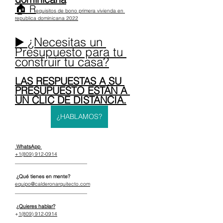
🏠 R
equisitos de bono primera vivienda en 
republica dominicana 2022
▶️ ¿Necesitas un 
Presupuesto para tu 
construir tu casa?
LAS RESPUESTAS A SU 
PRESUPUESTO ESTÁN A 
UN CLIC DE DISTANCIA.
¿HABLAMOS?
 WhatsApp 
+1(809) 912-0914
_____________________________
 ¿Qué tienes en mente?
equipo@calderonarquitecto.com
_____________________________
¿Quieres hablar?
+
1(809) 912-0914
_____________________________