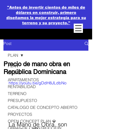
"Antes de invertir cientos de miles de
dólares en construir, primero
diseñamos la mejor estrategia para su
terreno y su proyecto."
Post
PLAN
Precio de mano obra en
PLAN
República Dominicana
CASAS
APARTAMENTOS
https://youtu.be/gDdH8JLdbNo
RENTABILIDAD
TERRENO
PRESUPUESTO
CATALOGO DE CONCEPTO ABIERTO
PROYECTOS
OPEN CONCEPT PLAN 💎
La Mano de Obra, son 
OBRAS DE CONSTRUCCION