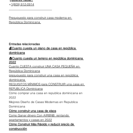
+
1(809) 912-0914
_____________________________
Presupuesto para construir casa moderna en 
República Dominicana 
Entradas relacionadas
💰Cuanto cuesta un plano de casa en república 
dominicana
🏠
Cuanto cuesta un terreno en república dominicana 
2022
Cuanto CUESTA construir UNA CASA PEQUEÑA en 
República Dominicana
presupuesto para construir una casa en república 
dominicana 
REQUISITOS MÍNIMOS para CONSTRUIR una casa en 
REPUBLICA Dominicana
Cómo comprar una casa en republica dominicana en 
2022
Mejores Diseño de Casas Modernas en Republica 
Dominicana
Cómo construir una casa de pisos
Como Ganar dinero Con AIRBNB  rentando 
apartamentos y casas en 2022
Cómo Construir Más Rápido y reducir precio de 
construcción