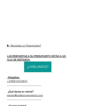
▶️ ¿Necesitas un Presupuesto?
LAS RESPUESTAS A SU PRESUPUESTO ESTÁN A UN 
CLIC DE DISTANCIA.
¿HABLAMOS?
 WhatsApp 
+1(809) 912-0914
_____________________________
 ¿Qué tienes en mente?
equipo@calderonarquitecto.com
_____________________________
¿Quieres hablar?