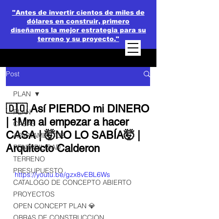
"Antes de invertir cientos de miles de
dólares en construir, primero
diseñamos la mejor estrategia para su
terreno y su proyecto."
Post
PLAN
🇩🇴 Así PIERDO mi DINERO
PLAN
| 1Mm al empezar a hacer
CASAS
CASA | 🤯NO LO SABÍA🤯 |
APARTAMENTOS
Arquitecto Calderon
RENTABILIDAD
TERRENO
PRESUPUESTO
https://youtu.be/gzx8vEBL6Ws
CATALOGO DE CONCEPTO ABIERTO
PROYECTOS
OPEN CONCEPT PLAN 💎
OBRAS DE CONSTRUCCION