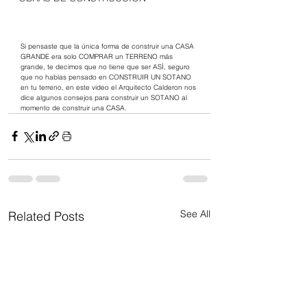
Si pensaste que la única forma de construir una CASA 
GRANDE era solo COMPRAR un TERRENO más 
grande, te decimos que no tiene que ser ASÍ, seguro 
que no habías pensado en CONSTRUIR UN SOTANO 
en tu terreno, en este video el Arquitecto Calderon nos 
dice algunos consejos para construir un SOTANO al 
momento de construir una CASA. 
See All
Related Posts