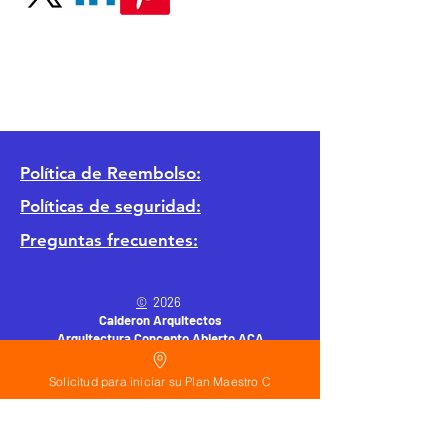
Política
de Reembolso:
Políticas de seguridad:
Preguntas frecuentes:
©
2026
Calderon Arquitectos
Arquitectura Concepto Abierto AC
A
EIRL no.
1322999
7
3
Solicitud para iniciar su Plan Maestro C
Ayudamos a las personas y familias a construir
su casa moderna o a desarrollar apartamentos
sencillos, básicos y pequeños para rentar. A
través de la poderosa estrategia de diseño con